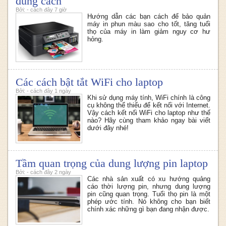
đúng cách
Bởi: - cách đây 7 giờ
Hướng dẫn các bạn cách để bảo quản
máy in phun màu sao cho tốt, tăng tuổi
thọ của máy in làm giảm nguy cơ hư
hỏng.
Các cách bật tắt WiFi cho laptop
Bởi: - cách đây 1 ngày
Khi sử dụng máy tính, WiFi chính là công
cụ không thể thiếu để kết nối với Internet.
Vậy cách kết nối WiFi cho laptop như thế
nào? Hãy cùng tham khảo ngay bài viết
dưới đây nhé!
Tầm quan trọng của dung lượng pin laptop
Bởi: - cách đây 2 ngày
Các nhà sản xuất có xu hướng quảng
cáo thời lượng pin, nhưng dung lượng
pin cũng quan trọng. Tuổi thọ pin là một
phép ước tính. Nó không cho bạn biết
chính xác những gì bạn đang nhận được.