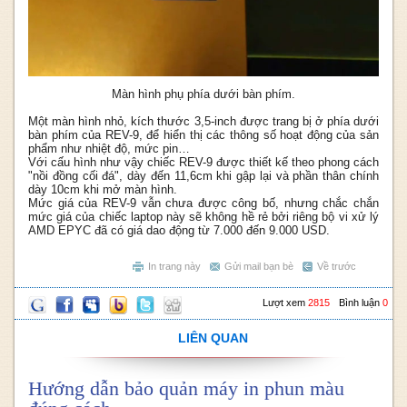
Màn hình phụ phía dưới bàn phím.
Một màn hình nhỏ, kích thước 3,5-inch được trang bị ở phía dưới
bàn phím của REV-9, để hiển thị các thông số hoạt động của sản
phẩm như nhiệt độ, mức pin…
Với cấu hình như vậy chiếc REV-9 được thiết kế theo phong cách
"nồi đồng cối đá", dày đến 11,6cm khi gập lại và phần thân chính
dày 10cm khi mở màn hình.
Mức giá của REV-9 vẫn chưa được công bố, nhưng chắc chắn
mức giá của chiếc laptop này sẽ không hề rẻ bởi riêng bộ vi xử lý
AMD EPYC đã có giá dao động từ 7.000 đến 9.000 USD.
In trang này
Gửi mail bạn bè
Về trước
Lượt xem
2815
Bình luận
0
LIÊN QUAN
Hướng dẫn bảo quản máy in phun màu