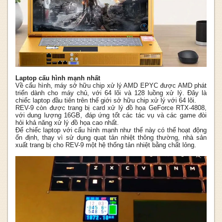
Laptop cấu hình mạnh nhất
Về cấu hình, máy sở hữu chip xử lý AMD EPYC được AMD phát
triển dành cho máy chủ, với 64 lõi và 128 luồng xử lý. Đây là
chiếc laptop đầu tiên trên thế giới sở hữu chip xử lý với 64 lõi.
REV-9 còn được trang bị card xử lý đồ họa GeForce RTX-4808,
với dung lượng 16GB, đáp ứng tốt các tác vụ và các game đòi
hỏi khả năng xử lý đồ họa cao nhất.
Để chiếc laptop với cấu hình mạnh như thế này có thể hoạt động
ổn định, thay vì sử dụng quạt tản nhiệt thông thường, nhà sản
xuất trang bị cho REV-9 một hệ thống tản nhiệt bằng chất lỏng.