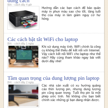
đúng cách
Bởi: - cách đây 4 giờ
Hướng dẫn các bạn cách để bảo quản
máy in phun màu sao cho tốt, tăng tuổi
thọ của máy in làm giảm nguy cơ hư
hỏng.
Các cách bật tắt WiFi cho laptop
Bởi: - cách đây 1 ngày
Khi sử dụng máy tính, WiFi chính là công
cụ không thể thiếu để kết nối với Internet.
Vậy cách kết nối WiFi cho laptop như thế
nào? Hãy cùng tham khảo ngay bài viết
dưới đây nhé!
Tầm quan trọng của dung lượng pin laptop
Bởi: - cách đây 2 ngày
Các nhà sản xuất có xu hướng quảng
cáo thời lượng pin, nhưng dung lượng
pin cũng quan trọng. Tuổi thọ pin là một
phép ước tính. Nó không cho bạn biết
chính xác những gì bạn đang nhận được.