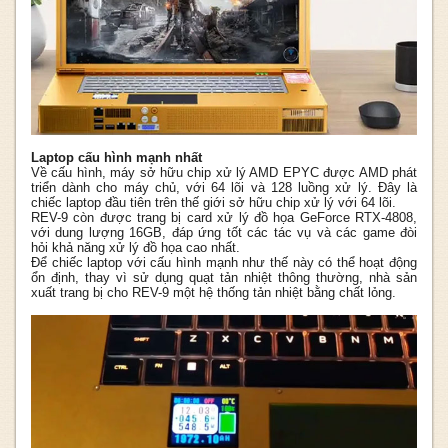
Laptop cấu hình mạnh nhất
Về cấu hình, máy sở hữu chip xử lý AMD EPYC được AMD phát
triển dành cho máy chủ, với 64 lõi và 128 luồng xử lý. Đây là
chiếc laptop đầu tiên trên thế giới sở hữu chip xử lý với 64 lõi.
REV-9 còn được trang bị card xử lý đồ họa GeForce RTX-4808,
với dung lượng 16GB, đáp ứng tốt các tác vụ và các game đòi
hỏi khả năng xử lý đồ họa cao nhất.
Để chiếc laptop với cấu hình mạnh như thế này có thể hoạt động
ổn định, thay vì sử dụng quạt tản nhiệt thông thường, nhà sản
xuất trang bị cho REV-9 một hệ thống tản nhiệt bằng chất lỏng.