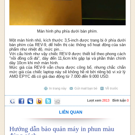
Màn hình phụ phía dưới bàn phím.
Một màn hình nhỏ, kích thước 3,5-inch được trang bị ở phía dưới
bàn phím của REV-9, để hiển thị các thông số hoạt động của sản
phẩm như nhiệt độ, mức pin…
Với cấu hình như vậy chiếc REV-9 được thiết kế theo phong cách
"nồi đồng cối đá", dày đến 11,6cm khi gập lại và phần thân chính
dày 10cm khi mở màn hình.
Mức giá của REV-9 vẫn chưa được công bố, nhưng chắc chắn
mức giá của chiếc laptop này sẽ không hề rẻ bởi riêng bộ vi xử lý
AMD EPYC đã có giá dao động từ 7.000 đến 9.000 USD.
In trang này
Gửi mail bạn bè
Về trước
Lượt xem
2813
Bình luận
0
LIÊN QUAN
Hướng dẫn bảo quản máy in phun màu