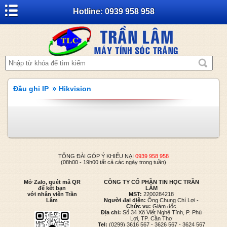
Hotline: 0939 958 958
Đầu ghi IP
Hikvision
TỔNG ĐÀI GÓP Ý KHIẾU NẠI
0939 958 958
(08h00 - 19h00 tất cả các ngày trong tuần)
Mở Zalo, quét mã QR
CÔNG TY CỔ PHẦN TIN HỌC TRẦN
để kết bạn
LÂM
với nhân viên Trần
MST:
2200284218
Lâm
Người đại diện:
Ông Chung Chí Lợi -
Chức vụ:
Giám đốc
Địa chỉ:
Số 34 Xô Viết Nghệ Tĩnh, P. Phú
Lợi, TP. Cần Thơ
Tel:
(0299) 3616 567 - 3626 567 - 3624 567