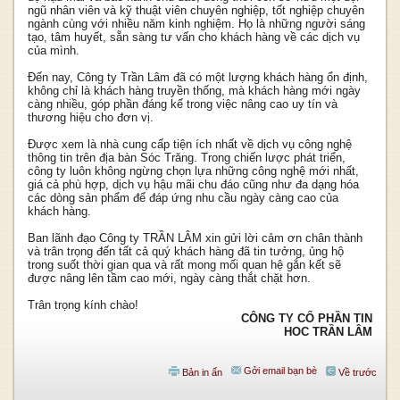
ngũ nhân viên và kỹ thuật viên chuyên nghiệp, tốt nghiệp chuyên
ngành cùng với nhiều năm kinh nghiệm. Họ là những người sáng
tạo, tâm huyết, sẵn sàng tư vấn cho khách hàng về các dịch vụ
của mình.
Đến nay, Công ty Trần Lâm đã có một lượng khách hàng ổn định,
không chỉ là khách hàng truyền thống, mà khách hàng mới ngày
càng nhiều, góp phần đáng kể trong việc nâng cao uy tín và
thương hiệu cho đơn vị.
Được xem là nhà cung cấp tiện ích nhất về dịch vụ công nghệ
thông tin trên địa bàn Sóc Trăng. Trong chiến lược phát triển,
công ty luôn không ngừng chọn lựa những công nghệ mới nhất,
giá cả phù hợp, dịch vụ hậu mãi chu đáo cũng như đa dạng hóa
các dòng sản phẩm để đáp ứng nhu cầu ngày càng cao của
khách hàng.
Ban lãnh đạo Công ty TRẦN LÂM xin gửi lời cảm ơn chân thành
và trân trọng đến tất cả quý khách hàng đã tin tưởng, ủng hộ
trong suốt thời gian qua và rất mong mối quan hệ gắn kết sẽ
được nâng lên tầm cao mới, ngày càng thắt chặt hơn.
Trân trọng kính chào!
CÔNG TY CỔ PHẦN TIN
HOC TRẦN LÂM
Gởi email bạn bè
Bản in ấn
Về trước