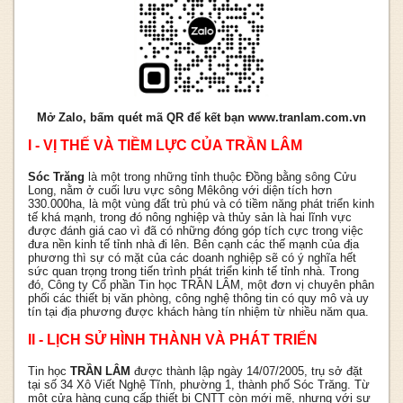
Mở Zalo, bấm quét mã QR để kết bạn www.tranlam.com.vn
I - VỊ THẾ VÀ TIỀM LỰC CỦA TRẦN LÂM
Sóc Trăng
là một trong những tỉnh thuộc Đồng bằng sông Cửu
Long, nằm ở cuối lưu vực sông Mêkông với diện tích hơn
330.000ha, là một vùng đất trù phú và có tiềm năng phát triển kinh
tế khá mạnh, trong đó nông nghiệp và thủy sản là hai lĩnh vực
được đánh giá cao vì đã có những đóng góp tích cực trong việc
đưa nền kinh tế tỉnh nhà đi lên. Bên cạnh các thế mạnh của địa
phương thì sự có mặt của các doanh nghiệp sẽ có ý nghĩa hết
sức quan trọng trong tiến trình phát triển kinh tế tỉnh nhà. Trong
đó, Công ty Cổ phần Tin học TRẦN LÂM, một đơn vị chuyên phân
phối các thiết bị văn phòng, công nghệ thông tin có quy mô và uy
tín tại địa phương được khách hàng tín nhiệm từ nhiều năm qua.
II - LỊCH SỬ HÌNH THÀNH VÀ PHÁT TRIỂN
Tin học
TRẦN LÂM
được thành lập ngày 14/07/2005, trụ sở đặt
tại số 34 Xô Viết Nghệ Tĩnh, phường 1, thành phố Sóc Trăng. Từ
một cửa hàng cung cấp thiết bị CNTT còn mới mẽ, nhưng với sự