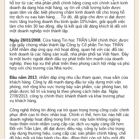
hỗ trợ từ các nhà phân phối chính hãng cùng với chính sách kinh
doanh đa dạng hóa mặt hàng, uy tín về chất lượng luôn được
quan tâm và đặc biệt phương châm kinh doanh rất chú trọng hỗ
trợ dịch vụ sau bán hàng.... Từ đó, đã giúp cho đơn vị đạt được
mức tăng trưởng doanh thu bình quân 10%/năm, giải quyết việc
làm cho trên 30 lao động, đây là kết quả rất đáng khích lệ đối với
một doanh nghiệp mới thành lập.
Ngày 28/01/2008
, Cửa hàng Tin học TRẦN LÂM chính thức được
cấp giấy chứng nhận thành lập Công ty Cổ phần Tin học TRẦN
LÂM nhằm đáp ứng quy mô hoạt động, quan hệ với các đối tác
kinh doanh là các hãng sản xuất, nhà phân phối tại Việt Nam. Đây
là một bước ngoặt đánh dấu sự phát triển lớn mạnh của doanh
nghiệp, theo kịp xu thế phát triển theo phong cách hội nhập và phù
hợp với chủ trương của Nhà nước.
Đầu năm 2013
, nhằm đáp ứng nhu cầu tham quan, mua sắm của
khách hàng. Công ty đã mạnh dạng đầu tư xây dựng mới văn
phòng, mở rộng khu vực trưng bày sản phẩm, các phòng ban, bộ
phận được bố trí và trang bị theo phong cách hiện đại. Ngày
27/8/2013, công ty chính thức khánh thành và khai trương phục
vụ khách hàng.
Công nghệ thông tin đóng vai trò quan trọng trong công cuộc chinh
phục đỉnh cao tri thức nhân loại. Chính vì thế, hơn lúc nào hết các
doanh nghiệp hoạt động trong lĩnh vực này luôn không ngừng
hoàn thiện mình nhằm cung cấp các dịch vụ ngày càng tốt hơn.
Đối với Trần Lâm, để đạt được điều này, công ty luôn chú trọng
xây dựng thương hiệu, cung cấp các sản phẩm chính hãng, chế
độ hậu mãi và bảo hành chu đáo, đồng thời còn sở hữu một đội