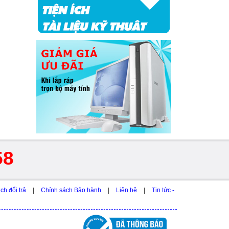
58
ch đổi trả
|
Chính sách Bảo hành
|
Liên hệ
|
Tin tức -