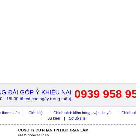
0939 958 9
G ĐÀI GÓP Ý KHIẾU NẠI
0 - 19h00 tất cả các ngày trong tuần)
h thanh toán
|
Giới thiệu
|
Chính sách kiểm hàng - vận chuyển
|
Chính sá
Sự kiện
|
Sơ đồ site
CÔNG TY CỔ PHẦN TIN HỌC TRẦN LÂM
MST:
2200284218