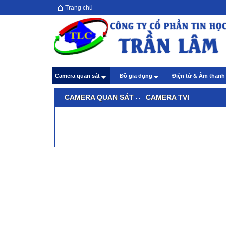
Trang chủ
Hướ
giả
Theo
Chă
Camera quan sát
Đồ gia dụng
Điện tử & Âm than
Theo
CAMERA QUAN SÁT
CAMERA TVI