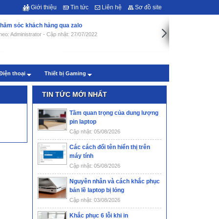
Giới thiệu
Tin tức
Liên hệ
Sơ đồ site
hăm sóc khách hàng qua zalo
heo: Administrator - Cập nhật: 27/07/2022
Điện thoại
Thiết bị Gaming
TIN TỨC MỚI NHẤT
Tầm quan trọng của dung lượng
pin laptop
Cập nhật: 05/08/2026
Các cách đổi tên hiển thị trên
máy tính
Cập nhật: 05/08/2026
Nguyên nhân và cách khắc phục
bản lề laptop bị lỏng
Cập nhật: 03/08/2026
Khắc phục 6 lỗi khi in