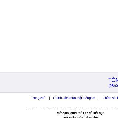
TỔN
(08h0
Trang chủ
|
Chính sách bảo mật thông tin
|
Chính sác
Mở Zalo, quét mã QR để kết bạn
với nhân viên Trần Lâm