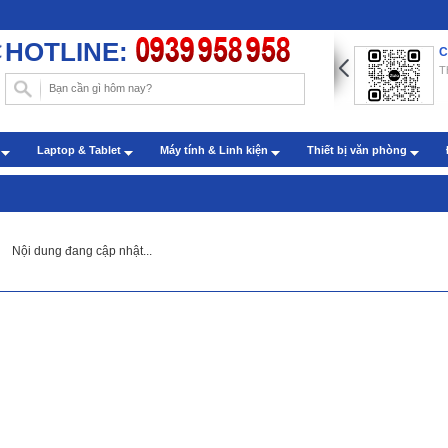
HOTLINE:
ng dẫn chèn hình nền trong Word với những thao tác đơn
C
n
T
: Administrator - Cập nhật: 22/07/2019
m sóc khách hàng qua zalo
h
Laptop & Tablet
Máy tính & Linh kiện
Thiết bị văn phòng
: Administrator - Cập nhật: 27/07/2022
Nội dung đang cập nhật...