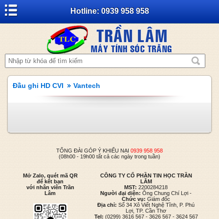
Hotline: 0939 958 958
Đầu ghi HD CVI
Vantech
TỔNG ĐÀI GÓP Ý KHIẾU NẠI
0939 958 958
(08h00 - 19h00 tất cả các ngày trong tuần)
Mở Zalo, quét mã QR
CÔNG TY CỔ PHẦN TIN HỌC TRẦN
để kết bạn
LÂM
với nhân viên Trần
MST:
2200284218
Lâm
Người đại diện:
Ông Chung Chí Lợi -
Chức vụ:
Giám đốc
Địa chỉ:
Số 34 Xô Viết Nghệ Tĩnh, P. Phú
Lợi, TP. Cần Thơ
Tel:
(0299) 3616 567 - 3626 567 - 3624 567