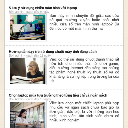
5 lưu ý sử dụng nhiều màn hình với laptop
Bởi: admin - cách đây 9 ngày
Bạn thấy mình chuyển đổi giữa các cửa
sổ quá thường xuyên hoặc nhồi nhét
nhiều cửa sổ trên màn hình laptop? Đã
đến lúc có một màn hình thứ hai!
Hướng dẫn dạy trẻ sử dụng chuột máy tính đúng cách
Bởi: admin - cách đây 11 ngày
Việc có thể sử dụng chuột thành thạo rất
hữu ích cho nhiều thứ, từ chơi game,
điều hướng Internet đến sáng tạo những
tác phẩm nghệ thuật kỹ thuật số và có
khả năng là sự nghiệp trong tương lai của
trẻ.
Chọn laptop mùa tựu trường theo từng tiêu chí và ngân sách
Bởi: Admin - cách đây 15 ngày
Việc lựa chọn một chiếc laptop phù hợp
nhu cầu và ngân sách chưa bao giờ là
đơn giản, đặc biệt là với những bạn học
sinh, sinh viên, tân sinh viên chưa có
nhiều kinh nghiệm.