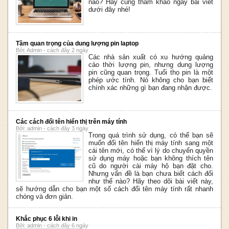
nào? Hãy cùng tham khảo ngay bài viết
dưới đây nhé!
Tầm quan trọng của dung lượng pin laptop
Bởi: Admin - cách đây 2 ngày
Các nhà sản xuất có xu hướng quảng
cáo thời lượng pin, nhưng dung lượng
pin cũng quan trọng. Tuổi thọ pin là một
phép ước tính. Nó không cho bạn biết
chính xác những gì bạn đang nhận được.
Các cách đổi tên hiển thị trên máy tính
Bởi: admin - cách đây 3 ngày
Trong quá trình sử dụng, có thể bạn sẽ
muốn đổi tên hiển thị máy tính sang một
cái tên mới, có thể vì lý do chuyển quyền
sử dụng máy hoặc bạn không thích tên
cũ do người cài máy hộ bạn đặt cho.
Nhưng vấn đề là bạn chưa biết cách đổi
như thế nào? Hãy theo dõi bài viết này,
sẽ hướng dẫn cho bạn một số cách đổi tên máy tính rất nhanh
chóng và đơn giản.
Khắc phục 6 lỗi khi in
Bởi: admin - cách đây 6 ngày