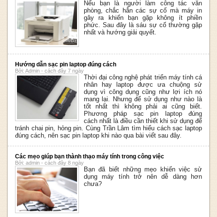
Nếu bạn là người làm công tác văn
phòng, chắc hẳn các sự cố mà máy in
gây ra khiến bạn gặp không ít phiền
phức. Sau đây là sáu sự cố thường gặp
nhất và hướng giải quyết.
Hướng dẫn sạc pin laptop đúng cách
Bởi: Admin - cách đây 7 ngày
Thời đại công nghệ phát triển máy tính cá
nhân hay laptop được ưa chuộng sử
dụng vì công dụng cũng như lợi ích nó
mang lại. Nhưng để sử dụng như nào là
tốt nhất thì không phải ai cũng biết.
Phương pháp sạc pin laptop đúng
cách nhất là điều cần thiết khi sử dụng để
tránh chai pin, hỏng pin. Cùng Trần Lâm tìm hiểu cách sạc laptop
đúng cách,
nên sạc pin laptop khi nào
qua bài viết sau đây.
Các mẹo giúp bạn thành thạo máy tính trong công việc
Bởi: admin - cách đây 8 ngày
Bạn đã biết những mẹo khiến việc sử
dụng máy tính trở nên dễ dàng hơn
chưa?