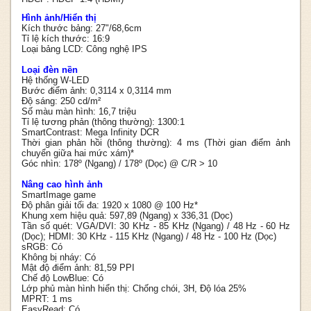
Hình ảnh/Hiển thị
Kích thước bảng: 27"/68,6cm
Tỉ lệ kích thước: 16:9
Loại bảng LCD: Công nghệ IPS
Loại đèn nền
Hệ thống W-LED
Bước điểm ảnh: 0,3114 x 0,3114 mm
Độ sáng: 250 cd/m²
Số màu màn hình: 16,7 triệu
Tỉ lệ tương phản (thông thường): 1300:1
SmartContrast: Mega Infinity DCR
Thời gian phản hồi (thông thường): 4 ms (Thời gian điểm ảnh
chuyển giữa hai mức xám)*
Góc nhìn: 178º (Ngang) / 178º (Dọc) @ C/R > 10
Nâng cao hình ảnh
SmartImage game
Độ phân giải tối đa: 1920 x 1080 @ 100 Hz*
Khung xem hiệu quả: 597,89 (Ngang) x 336,31 (Dọc)
Tần số quét: VGA/DVI: 30 KHz - 85 KHz (Ngang) / 48 Hz - 60 Hz
(Dọc); HDMI: 30 KHz - 115 KHz (Ngang) / 48 Hz - 100 Hz (Dọc)
sRGB: Có
Không bị nháy: Có
Mật độ điểm ảnh: 81,59 PPI
Chế độ LowBlue: Có
Lớp phủ màn hình hiển thị: Chống chói, 3H, Độ lóa 25%
MPRT: 1 ms
EasyRead: Có