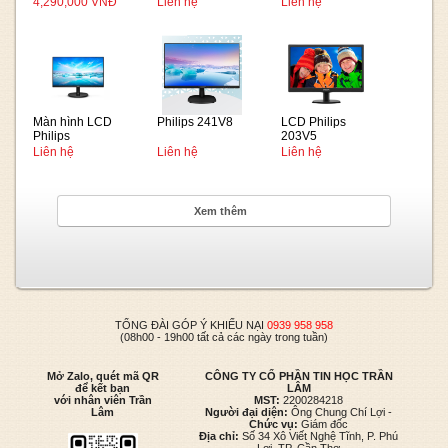
monitor
24E1N1100D/74
27E1N1100D/74
4,290,000 VNĐ
Liên hệ
Liên hệ
27E2N1500
Màn hình LCD
Philips 241V8
LCD Philips
Philips
203V5
221V8LB/74
Liên hệ
Liên hệ
Liên hệ
Xem thêm
TỔNG ĐÀI GÓP Ý KHIẾU NẠI
0939 958 958
(08h00 - 19h00 tất cả các ngày trong tuần)
Mở Zalo, quét mã QR
CÔNG TY CỔ PHẦN TIN HỌC TRẦN
để kết bạn
LÂM
với nhân viên Trần
MST:
2200284218
Lâm
Người đại diện:
Ông Chung Chí Lợi -
Chức vụ:
Giám đốc
Địa chỉ:
Số 34 Xô Viết Nghệ Tĩnh, P. Phú