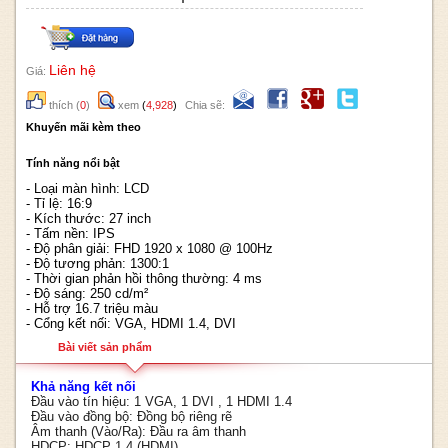
Liên hệ
Giá:
thích
(
0
)
xem
(
4,928
)
Chia sẽ:
Khuyến mãi kèm theo
Tính năng nổi bật
- Loại màn hình: LCD
- Tỉ lệ: 16:9
- Kích thước: 27 inch
- Tấm nền: IPS
- Độ phân giải: FHD 1920 x 1080 @ 100Hz
- Độ tương phản: 1300:1
- Thời gian phản hồi thông thường: 4 ms
- Độ sáng: 250 cd/m²
- Hỗ trợ 16.7 triệu màu
- Cổng kết nối: VGA, HDMI 1.4, DVI
Bài viết sản phẩm
Khả năng kết nối
Đầu vào tín hiệu: 1 VGA, 1 DVI , 1 HDMI 1.4
Đầu vào đồng bộ: Đồng bộ riêng rẽ
Âm thanh (Vào/Ra): Đầu ra âm thanh
HDCP: HDCP 1.4 (HDMI)