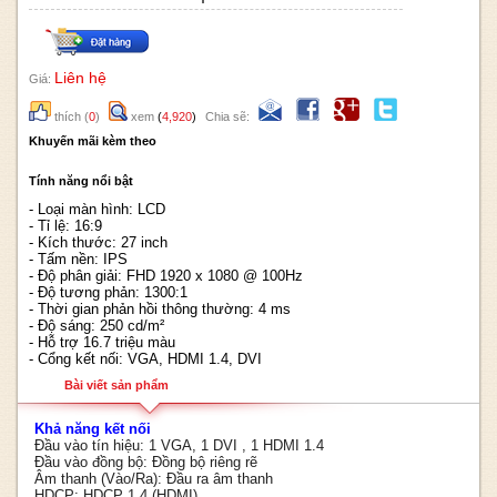
Liên hệ
Giá:
thích
(
0
)
xem
(
4,920
)
Chia sẽ:
Khuyến mãi kèm theo
Tính năng nổi bật
- Loại màn hình: LCD
- Tỉ lệ: 16:9
- Kích thước: 27 inch
- Tấm nền: IPS
- Độ phân giải: FHD 1920 x 1080 @ 100Hz
- Độ tương phản: 1300:1
- Thời gian phản hồi thông thường: 4 ms
- Độ sáng: 250 cd/m²
- Hỗ trợ 16.7 triệu màu
- Cổng kết nối: VGA, HDMI 1.4, DVI
Bài viết sản phẩm
Khả năng kết nối
Đầu vào tín hiệu: 1 VGA, 1 DVI , 1 HDMI 1.4
Đầu vào đồng bộ: Đồng bộ riêng rẽ
Âm thanh (Vào/Ra): Đầu ra âm thanh
HDCP: HDCP 1.4 (HDMI)