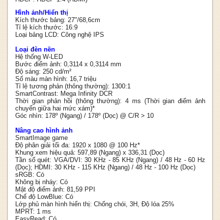
Hình ảnh/Hiển thị
Kích thước bảng: 27"/68,6cm
Tỉ lệ kích thước: 16:9
Loại bảng LCD: Công nghệ IPS
Loại đèn nền
Hệ thống W-LED
Bước điểm ảnh: 0,3114 x 0,3114 mm
Độ sáng: 250 cd/m²
Số màu màn hình: 16,7 triệu
Tỉ lệ tương phản (thông thường): 1300:1
SmartContrast: Mega Infinity DCR
Thời gian phản hồi (thông thường): 4 ms (Thời gian điểm ảnh
chuyển giữa hai mức xám)*
Góc nhìn: 178º (Ngang) / 178º (Dọc) @ C/R > 10
Nâng cao hình ảnh
SmartImage game
Độ phân giải tối đa: 1920 x 1080 @ 100 Hz*
Khung xem hiệu quả: 597,89 (Ngang) x 336,31 (Dọc)
Tần số quét: VGA/DVI: 30 KHz - 85 KHz (Ngang) / 48 Hz - 60 Hz
(Dọc); HDMI: 30 KHz - 115 KHz (Ngang) / 48 Hz - 100 Hz (Dọc)
sRGB: Có
Không bị nháy: Có
Mật độ điểm ảnh: 81,59 PPI
Chế độ LowBlue: Có
Lớp phủ màn hình hiển thị: Chống chói, 3H, Độ lóa 25%
MPRT: 1 ms
EasyRead: Có