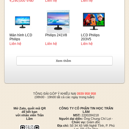
monitor
24E1N1100D/74
27E1N1100D/74
4,290,000 VNĐ
Liên hệ
Liên hệ
27E2N1500
Màn hình LCD
Philips 241V8
LCD Philips
Philips
203V5
221V8LB/74
Liên hệ
Liên hệ
Liên hệ
Xem thêm
TỔNG ĐÀI GÓP Ý KHIẾU NẠI
0939 958 958
(08h00 - 19h00 tất cả các ngày trong tuần)
Mở Zalo, quét mã QR
CÔNG TY CỔ PHẦN TIN HỌC TRẦN
để kết bạn
LÂM
với nhân viên Trần
MST:
2200284218
Lâm
Người đại diện:
Ông Chung Chí Lợi -
Chức vụ:
Giám đốc
Địa chỉ:
Số 34 Xô Viết Nghệ Tĩnh, P. Phú