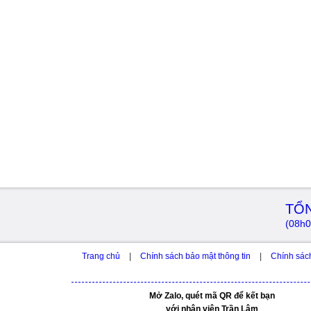
TỔN
(08h0
Trang chủ
|
Chính sách bảo mật thông tin
|
Chính sác
Mở Zalo, quét mã QR để kết bạn
với nhân viên Trần Lâm