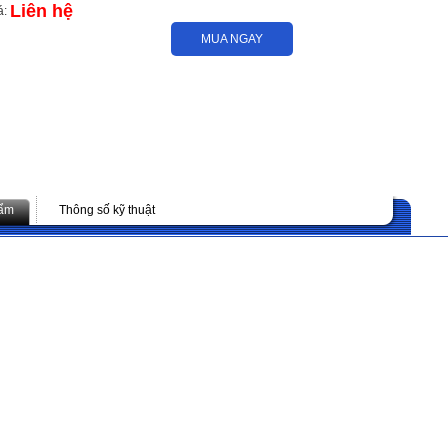
Liên hệ
á:
MUA NGAY
hẩm
Thông số kỹ thuật