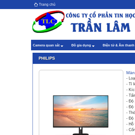
Trang chủ
Hướ
giả
Theo
Chă
Camera quan sát
Đồ gia dụng
Điện tử & Âm than
Theo
PHILIPS
Màn 
- Lo
- Tỉ 
- Kí
- Tấ
- Độ
- Độ
- Th
- Độ
- Hỗ 
- Cổ