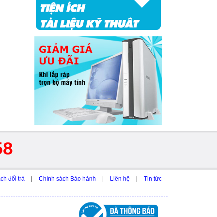
58
ch đổi trả
|
Chính sách Bảo hành
|
Liên hệ
|
Tin tức -