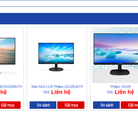
 24E1N1100D/74
Màn hình LCD Philips 221V8LB/74
Philips 241V8
 hệ
Liên hệ
Liên hệ
Giá:
Giá: