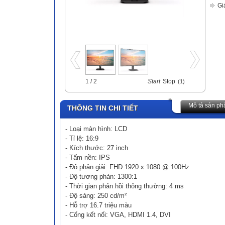
Gi
1 / 2
Start
Stop
(1)
Mô tả sản p
THÔNG TIN CHI TIẾT
- Loại màn hình: LCD
- Tỉ lệ: 16:9
- Kích thước: 27 inch
- Tấm nền: IPS
- Độ phân giải: FHD 1920 x 1080 @ 100Hz
- Độ tương phản: 1300:1
- Thời gian phản hồi thông thường: 4 ms
- Độ sáng: 250 cd/m²
- Hỗ trợ 16.7 triệu màu
- Cổng kết nối: VGA, HDMI 1.4, DVI