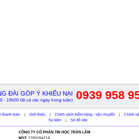
0939 958 9
G ĐÀI GÓP Ý KHIẾU NẠI
0 - 19h00 tất cả các ngày trong tuần)
h thanh toán
|
Giới thiệu
|
Chính sách kiểm hàng - vận chuyển
|
Chính sá
Sự kiện
|
Sơ đồ site
CÔNG TY CỔ PHẦN TIN HỌC TRẦN LÂM
MST:
2200284218