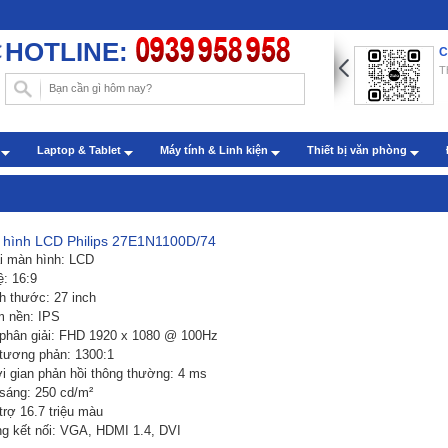
HOTLINE:
ng dẫn chèn hình nền trong Word với những thao tác đơn
C
n
T
: Administrator - Cập nhật: 22/07/2019
m sóc khách hàng qua zalo
h
Laptop & Tablet
Máy tính & Linh kiện
Thiết bị văn phòng
: Administrator - Cập nhật: 27/07/2022
hình LCD Philips 27E1N1100D/74
ại màn hình: LCD
lệ: 16:9
ch thước: 27 inch
m nền: IPS
 phân giải: FHD 1920 x 1080 @ 100Hz
 tương phản: 1300:1
ời gian phản hồi thông thường: 4 ms
 sáng: 250 cd/m²
trợ 16.7 triệu màu
ng kết nối: VGA, HDMI 1.4, DVI