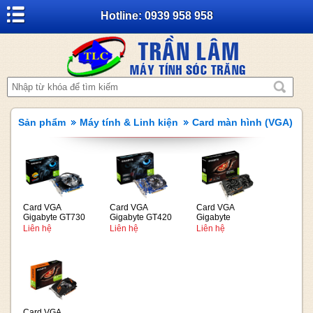
Hotline: 0939 958 958
Sản phẩm
Máy tính & Linh kiện
Card màn hình (VGA)
Card VGA
Card VGA
Card VGA
Gigabyte GT730
Gigabyte GT420
Gigabyte
2GB
2GB
GTX1050Ti 4GB
Liên hệ
Liên hệ
Liên hệ
Card VGA