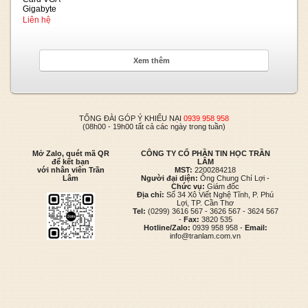
Gigabyte
GT1030 OC
Liên hệ
2GB
Xem thêm
TỔNG ĐÀI GÓP Ý KHIẾU NẠI
0939 958 958
(08h00 - 19h00 tất cả các ngày trong tuần)
Mở Zalo, quét mã QR
CÔNG TY CỔ PHẦN TIN HỌC TRẦN
để kết bạn
LÂM
với nhân viên Trần
MST:
2200284218
Lâm
Người đại diện:
Ông Chung Chí Lợi -
Chức vụ:
Giám đốc
Địa chỉ:
Số 34 Xô Viết Nghệ Tĩnh, P. Phú
Lợi, TP. Cần Thơ
Tel:
(0299) 3616 567 - 3626 567 - 3624 567
-
Fax:
3820 535
Hotline/Zalo:
0939 958 958 -
Email:
info@tranlam.com.vn