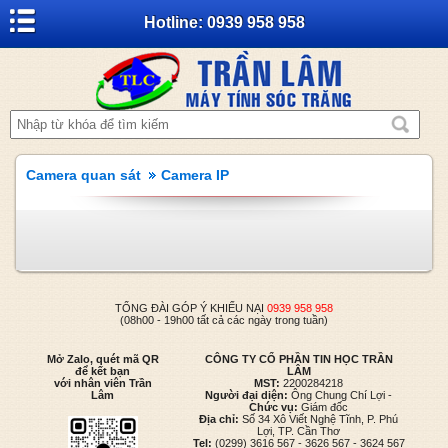
Hotline: 0939 958 958
Camera quan sát
Camera IP
TỔNG ĐÀI GÓP Ý KHIẾU NẠI
0939 958 958
(08h00 - 19h00 tất cả các ngày trong tuần)
Mở Zalo, quét mã QR
CÔNG TY CỔ PHẦN TIN HỌC TRẦN
để kết bạn
LÂM
với nhân viên Trần
MST:
2200284218
Lâm
Người đại diện:
Ông Chung Chí Lợi -
Chức vụ:
Giám đốc
Địa chỉ:
Số 34 Xô Viết Nghệ Tĩnh, P. Phú
Lợi, TP. Cần Thơ
Tel:
(0299) 3616 567 - 3626 567 - 3624 567