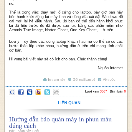
nó.
Thế là xong việc thay mới ổ cứng cho laptop, bây giờ bạn hãy
tiến hành khởi động lại máy tính và dùng đĩa cài đặt Windows để
cài mới lại hệ điều hành. Sau đó bạn có thể tiến hành khôi phục
lại dữ liệu trước đó đã được sao lưu bằng các phần mềm như
Acronis True Image, Norton Ghost, One Key Ghost,… ở trên.
Lưu ý: Tùy theo các dòng laptop khác nhau mà có thể sẽ có các
bước tháo lắp khác nhau, hướng dẫn ở trên chỉ mang tính chất
cơ bản.
Hi vọng bài viết này sẽ có ích cho bạn. Chúc thành công!
Nguồn Internet
In trang này
Gửi mail bạn bè
Về trước
Lượt xem
3667
Bình luận
0
LIÊN QUAN
Hướng dẫn bảo quản máy in phun màu
đúng cách
Bởi: - cách đây 1 giờ