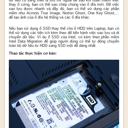
dữ liệu cũ sang thiết bị lưu trữ ngoài để sau khi hoàn thành việc
thay ổ cứng, bạn có thể sao chép chúng vào ổ đĩa mới. Để việc
sao lưu được nhanh và đầy đủ, bạn có thể sử dụng các phần
mềm như Acronis True Image, Norton Ghost, One Key Ghost,…
để tạo ảnh của ổ đĩa hệ thống và các ổ đĩa khác.
Nếu bạn sử dụng ổ SSD thay thế cho ổ HDD trên Laptop, bạn có
thể sử dụng các tiện ích kèm theo để tiến hành việc sao lưu và di
chuyển dữ liệu. Ví dụ ổ SSD của Intel, có kèm theo phần mềm
Intel Data Migration để giúp người dùng có thể tự động chuyển
toàn bộ dữ liệu từ HDD sang SSD một dễ dàng nhất.
Thao tác thực hiện cơ bản: