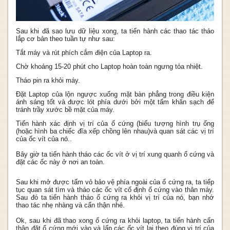
Sau khi đã sao lưu dữ liệu xong, ta tiến hành các thao tác tháo
lắp cơ bản theo tuần tự như sau:
Tắt máy và rút phích cắm điện của Laptop ra.
Chờ khoảng 15-20 phút cho Laptop hoàn toàn ngưng tỏa nhiệt.
Tháo pin ra khỏi máy.
Đặt Laptop của lộn ngược xuống mặt bàn phẳng trong điều kiện
ánh sáng tốt và được lót phía dưới bởi một tấm khăn sạch để
tránh trầy xước bề mặt của máy.
Tiến hành xác định vị trí của ổ cứng (biểu tượng hình trụ ống
(hoặc hình ba chiếc đĩa xếp chồng lên nhau)và quan sát các vị trí
của ốc vít của nó..
Bây giờ ta tiến hành tháo các ốc vít ở vị trí xung quanh ổ cứng và
đặt các ốc này ở nơi an toàn.
Sau khi mở được tấm vỏ bảo vệ phía ngoài của ổ cứng ra, ta tiếp
tục quan sát tìm và tháo các ốc vít cố định ổ cứng vào thân máy.
Sau đó ta tiến hành tháo ổ cứng ra khỏi vị trí của nó, bạn nhớ
thao tác nhẹ nhàng và cẩn thận nhé.
Ok, sau khi đã thao xong ổ cứng ra khỏi laptop, ta tiến hành cẩn
thận đặt ổ cứng mới vào và lấp các ốc vít lại theo đúng vị trí của