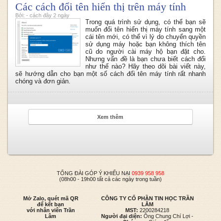
Các cách đổi tên hiển thị trên máy tính
Bởi: - cách đây 2 ngày
Trong quá trình sử dụng, có thể bạn sẽ
muốn đổi tên hiển thị máy tính sang một
cái tên mới, có thể vì lý do chuyển quyền
sử dụng máy hoặc bạn không thích tên
cũ do người cài máy hộ bạn đặt cho.
Nhưng vấn đề là bạn chưa biết cách đổi
như thế nào? Hãy theo dõi bài viết này,
sẽ hướng dẫn cho bạn một số cách đổi tên máy tính rất nhanh
chóng và đơn giản.
Xem thêm
TỔNG ĐÀI GÓP Ý KHIẾU NẠI
0939 958 958
(08h00 - 19h00 tất cả các ngày trong tuần)
Mở Zalo, quét mã QR
CÔNG TY CỔ PHẦN TIN HỌC TRẦN
để kết bạn
LÂM
với nhân viên Trần
MST:
2200284218
Lâm
Người đại diện:
Ông Chung Chí Lợi -