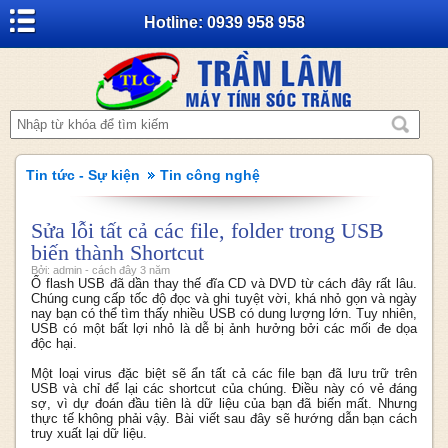
Hotline: 0939 958 958
Tin tức - Sự kiện
Tin công nghệ
Sửa lỗi tất cả các file, folder trong USB
biến thành Shortcut
Bởi: admin - cách đây 3 năm
Ổ flash USB đã dần thay thế đĩa CD và DVD từ cách đây rất lâu.
Chúng cung cấp tốc độ đọc và ghi tuyệt vời, khá nhỏ gọn và ngày
nay bạn có thể tìm thấy nhiều USB có dung lượng lớn. Tuy nhiên,
USB có một bất lợi nhỏ là dễ bị ảnh hưởng bởi các mối đe dọa
độc hại.
Một loại virus đặc biệt sẽ ẩn tất cả các file bạn đã lưu trữ trên
USB và chỉ để lại các shortcut của chúng. Điều này có vẻ đáng
sợ, vì dự đoán đầu tiên là dữ liệu của bạn đã biến mất. Nhưng
thực tế không phải vậy. Bài viết sau đây sẽ hướng dẫn bạn cách
truy xuất lại dữ liệu.