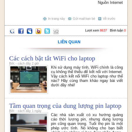
Nguồn Internet
In trang này
Gửi mail bạn bè
Về trước
Lượt xem
8637
Bình luận
0
LIÊN QUAN
Các cách bật tắt WiFi cho laptop
Bởi: - cách đây 2 giờ
Khi sử dụng máy tính, WiFi chính là công
cụ không thể thiếu để kết nối với Internet.
Vậy cách kết nối WiFi cho laptop như thế
nào? Hãy cùng tham khảo ngay bài viết
dưới đây nhé!
Tầm quan trọng của dung lượng pin laptop
Bởi: - cách đây 1 ngày
Các nhà sản xuất có xu hướng quảng
cáo thời lượng pin, nhưng dung lượng
pin cũng quan trọng. Tuổi thọ pin là một
phép ước tính. Nó không cho bạn biết