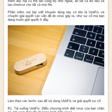
mềm độc hại cụ thể tấn công bộ nhớ ngoài, ẩn tất cả dữ liệu và
tạo shortcut cho tất cả mọi file.
Phần mềm mà bài viết khuyên dùng này có tên là UsbFix và
chuyên giải quyết các vấn đề do virus gây ra, như sự cố mà bạn
đang muốn giải quyết ở đây.
Làm theo các bước sau để sử dụng UsbFix và giải quyết sự cố:
B1: Tải xuống UsbFix. (Nếu chương trình diệt virus của bạn chặn