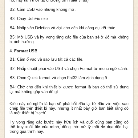
nó, hãy tạm thời tắt chương trình diệt virus).
B2: Cắm USB vào nhưng không mở.
B3: Chạy UsbFix.exe.
B4: Nhấp vào Deletion và đợi cho đến khi công cụ kết thúc.
B5: Mở USB và hy vọng rằng các file của bạn sẽ ở đó mà không
bị ảnh hưởng.
4. Format USB
B1: Cắm ổ vào và sao lưu tất cả các file.
B2: Nhấp chuột phải vào USB và chọn Format từ menu ngữ cảnh.
B3; Chọn Quick format và chọn Fat32 làm định dạng ổ.
B4: Chờ cho đến khi thiết bị được format là bạn có thể sử dụng
lại mà không gặp vấn đề gì.
Điều này có nghĩa là bạn sẽ phải bắt đầu lại từ đầu với việc sao
chép file trên thiết bị này, nhưng ít nhất bây giờ bạn biết rằng đó
là một thiết bị “sạch”.
Hy vọng rằng các bước này hữu ích và cuối cùng bạn cũng có
thể truy xuất file của mình, đồng thời xử lý mối đe dọa độc hại
trong quá trình này.