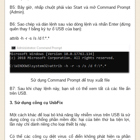
B5: Bây giờ, nhấp chuột phải vào Start và mở Command Prompt
(Admin).
B6: Sao chép và dán lệnh sau vào dòng lệnh và nhấn Enter (đừng
quên thay f bằng ký tự ổ USB của bạn):
attrib -h -r -s /s /d f:*.*
Sử dụng Command Prompt để truy xuất file
B7: Sau khi chạy lệnh này, bạn sẽ có thể xem tất cả các file ẩn
trên USB.
3. Sử dụng công cụ UsbFix
Một cách khác để loại bỏ khả năng lây nhiễm virus trên USB là sử
dụng công cụ chống phần mềm độc hại của bên thứ ba tiện lợi,
lần này chỉ dành riêng cho loại thiết bị này.
Có thể các công cụ diệt virus cổ điển không phát hiện ra phần