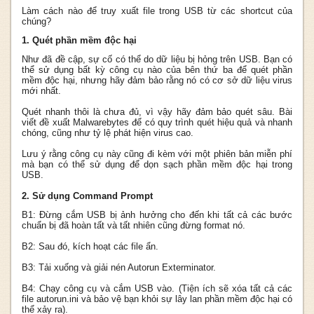
Làm cách nào để truy xuất file trong USB từ các shortcut của
chúng?
1. Quét phần mềm độc hại
Như đã đề cập, sự cố có thể do dữ liệu bị hỏng trên USB. Bạn có
thể sử dụng bất kỳ công cụ nào của bên thứ ba để quét phần
mềm độc hại, nhưng hãy đảm bảo rằng nó có cơ sở dữ liệu virus
mới nhất.
Quét nhanh thôi là chưa đủ, vì vậy hãy đảm bảo quét sâu. Bài
viết đề xuất Malwarebytes để có quy trình quét hiệu quả và nhanh
chóng, cũng như tỷ lệ phát hiện virus cao.
Lưu ý rằng công cụ này cũng đi kèm với một phiên bản miễn phí
mà bạn có thể sử dụng để dọn sạch phần mềm độc hại trong
USB.
2. Sử dụng Command Prompt
B1: Đừng cắm USB bị ảnh hưởng cho đến khi tất cả các bước
chuẩn bị đã hoàn tất và tất nhiên cũng đừng format nó.
B2: Sau đó, kích hoạt các file ẩn.
B3: Tải xuống và giải nén Autorun Exterminator.
B4: Chạy công cụ và cắm USB vào. (Tiện ích sẽ xóa tất cả các
file autorun.ini và bảo vệ bạn khỏi sự lây lan phần mềm độc hại có
thể xảy ra).