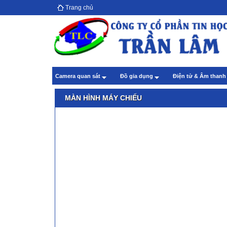
Trang chủ
Hướ
giả
Theo
Chă
Camera quan sát
Đồ gia dụng
Điện tử & Âm than
Theo
MÀN HÌNH MÁY CHIẾU