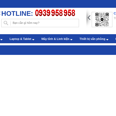
HOTLINE:
ng dẫn chèn hình nền trong Word với những thao tác đơn
C
n
T
: Administrator - Cập nhật: 22/07/2019
m sóc khách hàng qua zalo
h
Laptop & Tablet
Máy tính & Linh kiện
Thiết bị văn phòng
: Administrator - Cập nhật: 27/07/2022