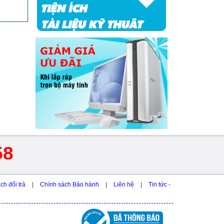
58
ch đổi trả
|
Chính sách Bảo hành
|
Liên hệ
|
Tin tức -