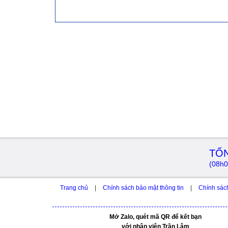
TỔN
(08h0
Trang chủ
|
Chính sách bảo mật thông tin
|
Chính sác
Mở Zalo, quét mã QR để kết bạn
với nhân viên Trần Lâm