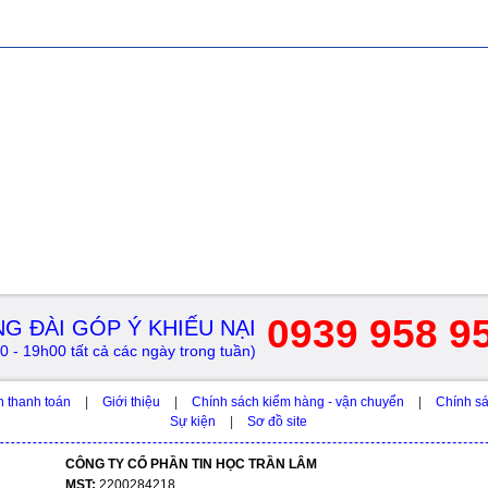
0939 958 9
G ĐÀI GÓP Ý KHIẾU NẠI
0 - 19h00 tất cả các ngày trong tuần)
h thanh toán
|
Giới thiệu
|
Chính sách kiểm hàng - vận chuyển
|
Chính sá
Sự kiện
|
Sơ đồ site
CÔNG TY CỔ PHẦN TIN HỌC TRẦN LÂM
MST:
2200284218