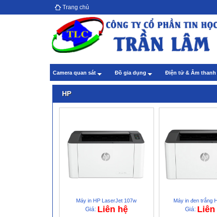
Trang chủ
Hướ
giả
Theo
Chă
Camera quan sát
Đồ gia dụng
Điện tử & Âm than
Theo
HP
Máy in HP LaserJet 107w
Máy in đen trắng
Liên hệ
Liên
Giá:
Giá: