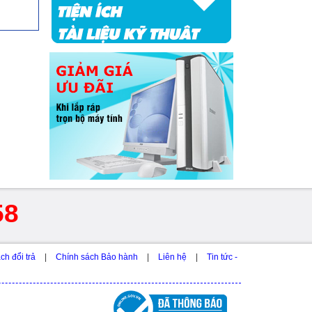
58
ch đổi trả
|
Chính sách Bảo hành
|
Liên hệ
|
Tin tức -