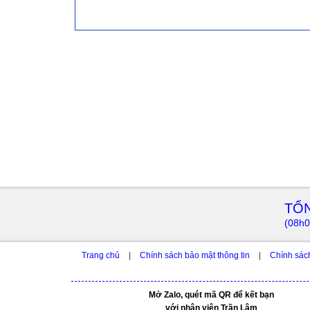
TỔN
(08h0
Trang chủ
|
Chính sách bảo mật thông tin
|
Chính sác
Mở Zalo, quét mã QR để kết bạn
với nhân viên Trần Lâm