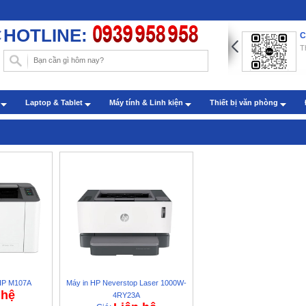
HOTLINE:
ng dẫn chèn hình nền trong Word với những thao tác đơn
C
n
T
: Administrator - Cập nhật: 22/07/2019
m sóc khách hàng qua zalo
h
Laptop & Tablet
Máy tính & Linh kiện
Thiết bị văn phòng
: Administrator - Cập nhật: 27/07/2022
 HP M107A
Máy in HP Neverstop Laser 1000W-
 hệ
4RY23A