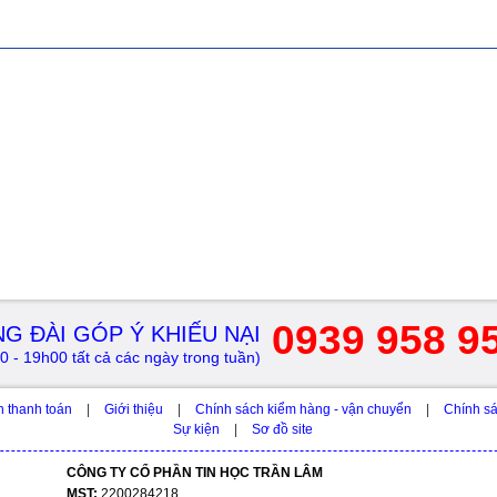
0939 958 9
G ĐÀI GÓP Ý KHIẾU NẠI
0 - 19h00 tất cả các ngày trong tuần)
h thanh toán
|
Giới thiệu
|
Chính sách kiểm hàng - vận chuyển
|
Chính sá
Sự kiện
|
Sơ đồ site
CÔNG TY CỔ PHẦN TIN HỌC TRẦN LÂM
MST:
2200284218