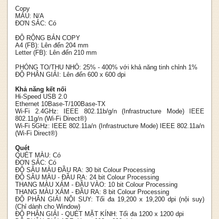
Copy
MÀU:
N/A
ĐƠN SẮC:
Có
ĐỘ RỘNG BẢN COPY
A4 (FB): Lên đến 204 mm
Letter (FB): Lên đến 210 mm
PHÓNG TO/THU NHỎ:
25% - 400% với khả năng tinh chỉnh 1%
ĐỘ PHÂN GIẢI:
Lên đến 600 x 600 dpi
Khả năng kết nối
Hi-Speed USB 2.0
Ethernet 10Base-T/100Base-TX
Wi-Fi 2.4GHz: IEEE 802.11b/g/n (Infrastructure Mode) IEEE
802.11g/n (Wi-Fi Direct®)
Wi-Fi 5GHz: IEEE 802.11a/n (Infrastructure Mode) IEEE 802.11a/n
(Wi-Fi Direct®)
Quét
QUÉT MÀU:
Có
ĐƠN SẮC:
Có
ĐỘ SÂU MÀU ĐẦU RA:
30 bit Colour Processing
ĐỘ SÂU MÀU - ĐẦU RA:
24 bit Colour Processing
THANG MÀU XÁM - ĐẦU VÀO:
10 bit Colour Processing
THANG MÀU XÁM - ĐẦU RA:
8 bit Colour Processing
ĐỘ PHÂN GIẢI NỘI SUY:
Tối đa 19,200 x 19,200 dpi (nội suy)
(Chỉ dành cho Window)
ĐỘ PHÂN GIẢI - QUÉT MẶT KÍNH:
Tối đa 1200 x 1200 dpi