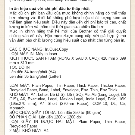
In ấn hiệu quả với chi phí đầu tư thấp nhất
Mặc dù chi phí ban đầu của mực không chính hãng có thể thấp
hơn nhưng với thiết kế không phù hợp hoặc chất lượng kém có
thể làm giảm hiệu suất. Điều này dẫn đến chi phí bảo trì cao, chất
lượng in kém và thậm chí thời gian sửa chữa lâu hơn.
Mực in chính hãng thế hệ mới của Brother có thể giải quyết
những vấn đề này. Hộp mực được cung cấp với giá hợp lý mà
vẫn đảm bảo chất lượng cùng hiệu suất cao nhất cho từng bản in.
CÁC CHỨC NĂNG:
In,Quét,Copy
LOẠI MÁY IN:
Máy in laser
KÍCH THƯỚC SẢN PHẨM (RỘNG X SÂU X CAO):
410 mm x 399
mm x 319 mm
TỐC ĐỘ IN
Lên đến 34 trang/phút (A4)
Lên đến 36 trang/phút (Letter)
LOẠI GIẤY:
Plain Paper, Thin Paper, Thick Paper, Thicker Paper,
Recycled Paper, Bond, Label, Envelope, Env. Thin, Env.Thick
KHỔ GIẤY:
A4, Letter, B5 (JIS), B5 (ISO), A5, A5 (Long Edge), B6
(JIS), A6, Executive, Legal, Mexico Legal, India Legal, Folio, 16K
(195x270 mm), A4 Short (270mm Paper), COM-10, DL, C5,
Monarch
SỨC CHỨA GIẤY TỐI ĐA:
Lên đến 250 tờ (80 gsm)
ĐỘ PHÂN GIẢI:
Lên đến 1200 x 1200 dpi
LOẠI GIẤY IN ĐƯỢC HAI MẶT:
Plain Paper, Thin Paper,
Recycled Paper
2 MẶT KHỔ GIẤY:
A4