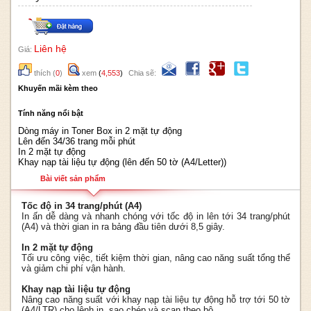
Liên hệ
Giá:
thích
(
0
)
xem
(
4,553
)
Chia sẽ:
Khuyến mãi kèm theo
Tính năng nổi bật
Dòng máy in Toner Box in 2 mặt tự động
Lên đến 34/36 trang mỗi phút
In 2 mặt tự động
Khay nạp tài liệu tự động (lên đến 50 tờ (A4/Letter))
Bài viết sản phẩm
Tốc độ in 34 trang/phút (A4)
In ấn dễ dàng và nhanh chóng với tốc độ in lên tới 34 trang/phút
(A4) và thời gian in ra bảng đầu tiên dưới 8,5 giây.
In 2 mặt tự động
Tối ưu công việc, tiết kiệm thời gian, nâng cao năng suất tổng thể
và giảm chi phí vận hành.
Khay nạp tài liệu tự động
Nâng cao năng suất với khay nạp tài liệu tự động hỗ trợ tới 50 tờ
(A4/LTR) cho lệnh in, sao chép và scan theo bộ.