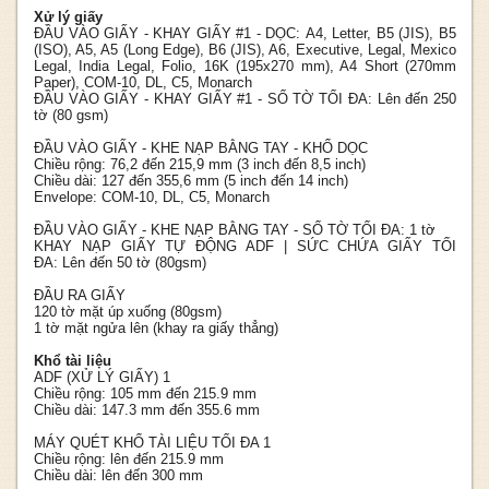
Xử lý giấy
ĐẦU VÀO GIẤY - KHAY GIẤY #1 - DỌC:
A4, Letter, B5 (JIS), B5
(ISO), A5, A5 (Long Edge), B6 (JIS), A6, Executive, Legal, Mexico
Legal, India Legal, Folio, 16K (195x270 mm), A4 Short (270mm
Paper), COM-10, DL, C5, Monarch
ĐẦU VÀO GIẤY - KHAY GIẤY #1 - SỐ TỜ TỐI ĐA:
Lên đến 250
tờ (80 gsm)
ĐẦU VÀO GIẤY - KHE NẠP BẰNG TAY - KHỔ DỌC
Chiều rộng: 76,2 đến 215,9 mm (3 inch đến 8,5 inch)
Chiều dài: 127 đến 355,6 mm (5 inch đến 14 inch)
Envelope: COM-10, DL, C5, Monarch
ĐẦU VÀO GIẤY - KHE NẠP BẰNG TAY - SỐ TỜ TỐI ĐA:
1 tờ
KHAY NẠP GIẤY TỰ ĐỘNG ADF | SỨC CHỨA GIẤY TỐI
ĐA:
Lên đến 50 tờ (80gsm)
ĐẦU RA GIẤY
120 tờ mặt úp xuống (80gsm)
1 tờ mặt ngửa lên (khay ra giấy thẳng)
Khổ tài liệu
ADF (XỬ LÝ GIẤY) 1
Chiều rộng: 105 mm đến 215.9 mm
Chiều dài: 147.3 mm đến 355.6 mm
MÁY QUÉT KHỔ TÀI LIỆU TỐI ĐA 1
Chiều rộng: lên đến 215.9 mm
Chiều dài: lên đến 300 mm