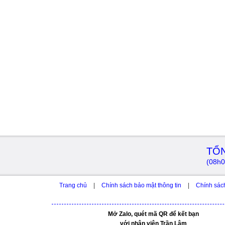
TỔN
(08h0
Trang chủ
|
Chính sách bảo mật thông tin
|
Chính sác
Mở Zalo, quét mã QR để kết bạn
với nhân viên Trần Lâm