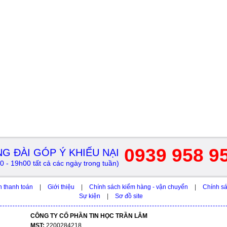
0939 958 9
G ĐÀI GÓP Ý KHIẾU NẠI
0 - 19h00 tất cả các ngày trong tuần)
h thanh toán
|
Giới thiệu
|
Chính sách kiểm hàng - vận chuyển
|
Chính sá
Sự kiện
|
Sơ đồ site
CÔNG TY CỔ PHẦN TIN HỌC TRẦN LÂM
MST:
2200284218