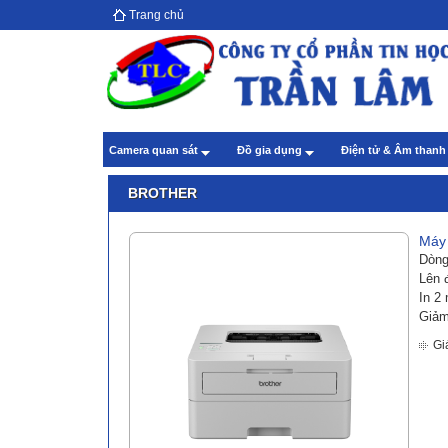
Trang chủ
Hướ
giả
Theo
Chă
Camera quan sát
Đồ gia dụng
Điện tử & Âm than
Theo
BROTHER
Máy 
Dòng
Lên 
In 2
Giảm
Gi