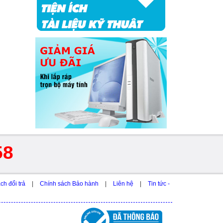
58
ch đổi trả
|
Chính sách Bảo hành
|
Liên hệ
|
Tin tức -