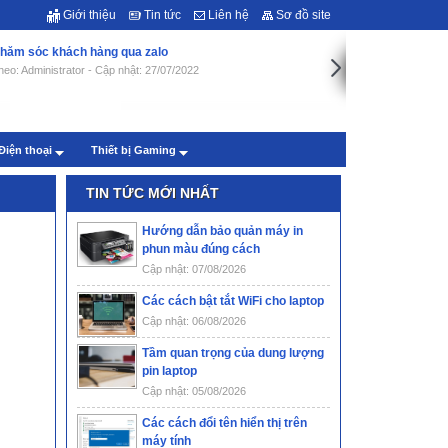
Giới thiệu
Tin tức
Liên hệ
Sơ đồ site
hăm sóc khách hàng qua zalo
heo: Administrator - Cập nhật: 27/07/2022
Điện thoại
Thiết bị Gaming
TIN TỨC MỚI NHẤT
Hướng dẫn bảo quản máy in
phun màu đúng cách
Cập nhật: 07/08/2026
Các cách bật tắt WiFi cho laptop
Cập nhật: 06/08/2026
Tầm quan trọng của dung lượng
pin laptop
Cập nhật: 05/08/2026
Các cách đổi tên hiển thị trên
máy tính