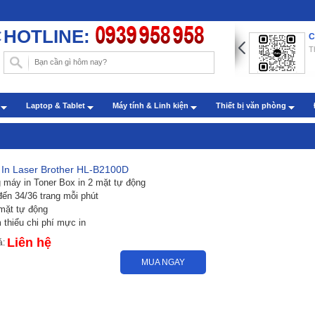
HOTLINE:
ng dẫn chèn hình nền trong Word với những thao tác đơn
C
n
T
: Administrator - Cập nhật: 22/07/2019
m sóc khách hàng qua zalo
h
Laptop & Tablet
Máy tính & Linh kiện
Thiết bị văn phòng
: Administrator - Cập nhật: 27/07/2022
In Laser Brother HL-B2100D
 máy in Toner Box in 2 mặt tự động
đến 34/36 trang mỗi phút
 mặt tự động
 thiểu chi phí mực in
Liên hệ
á:
MUA NGAY