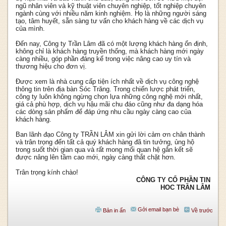
ngũ nhân viên và kỹ thuật viên chuyên nghiệp, tốt nghiệp chuyên
ngành cùng với nhiều năm kinh nghiệm. Họ là những người sáng
tạo, tâm huyết, sẵn sàng tư vấn cho khách hàng về các dịch vụ
của mình.
Đến nay, Công ty Trần Lâm đã có một lượng khách hàng ổn định,
không chỉ là khách hàng truyền thống, mà khách hàng mới ngày
càng nhiều, góp phần đáng kể trong việc nâng cao uy tín và
thương hiệu cho đơn vị.
Được xem là nhà cung cấp tiện ích nhất về dịch vụ công nghệ
thông tin trên địa bàn Sóc Trăng. Trong chiến lược phát triển,
công ty luôn không ngừng chọn lựa những công nghệ mới nhất,
giá cả phù hợp, dịch vụ hậu mãi chu đáo cũng như đa dạng hóa
các dòng sản phẩm để đáp ứng nhu cầu ngày càng cao của
khách hàng.
Ban lãnh đạo Công ty TRẦN LÂM xin gửi lời cảm ơn chân thành
và trân trọng đến tất cả quý khách hàng đã tin tưởng, ủng hộ
trong suốt thời gian qua và rất mong mối quan hệ gắn kết sẽ
được nâng lên tầm cao mới, ngày càng thắt chặt hơn.
Trân trọng kính chào!
CÔNG TY CỔ PHẦN TIN
HOC TRẦN LÂM
Gởi email bạn bè
Bản in ấn
Về trước