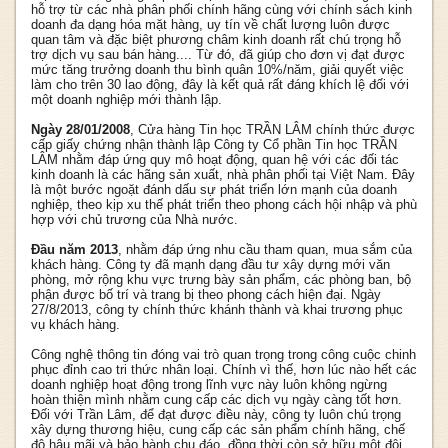
hỗ trợ từ các nhà phân phối chính hãng cùng với chính sách kinh
doanh đa dạng hóa mặt hàng, uy tín về chất lượng luôn được
quan tâm và đặc biệt phương châm kinh doanh rất chú trọng hỗ
trợ dịch vụ sau bán hàng.... Từ đó, đã giúp cho đơn vị đạt được
mức tăng trưởng doanh thu bình quân 10%/năm, giải quyết việc
làm cho trên 30 lao động, đây là kết quả rất đáng khích lệ đối với
một doanh nghiệp mới thành lập.
Ngày 28/01/2008
, Cửa hàng Tin học TRẦN LÂM chính thức được
cấp giấy chứng nhận thành lập Công ty Cổ phần Tin học TRẦN
LÂM nhằm đáp ứng quy mô hoạt động, quan hệ với các đối tác
kinh doanh là các hãng sản xuất, nhà phân phối tại Việt Nam. Đây
là một bước ngoặt đánh dấu sự phát triển lớn mạnh của doanh
nghiệp, theo kịp xu thế phát triển theo phong cách hội nhập và phù
hợp với chủ trương của Nhà nước.
Đầu năm 2013
, nhằm đáp ứng nhu cầu tham quan, mua sắm của
khách hàng. Công ty đã mạnh dạng đầu tư xây dựng mới văn
phòng, mở rộng khu vực trưng bày sản phẩm, các phòng ban, bộ
phận được bố trí và trang bị theo phong cách hiện đại. Ngày
27/8/2013, công ty chính thức khánh thành và khai trương phục
vụ khách hàng.
Công nghệ thông tin đóng vai trò quan trọng trong công cuộc chinh
phục đỉnh cao tri thức nhân loại. Chính vì thế, hơn lúc nào hết các
doanh nghiệp hoạt động trong lĩnh vực này luôn không ngừng
hoàn thiện mình nhằm cung cấp các dịch vụ ngày càng tốt hơn.
Đối với Trần Lâm, để đạt được điều này, công ty luôn chú trọng
xây dựng thương hiệu, cung cấp các sản phẩm chính hãng, chế
độ hậu mãi và bảo hành chu đáo, đồng thời còn sở hữu một đội