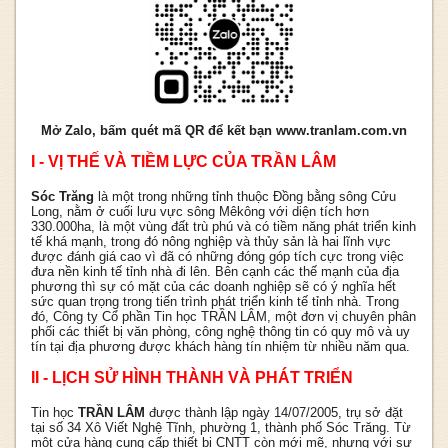
Mở Zalo, bấm quét mã QR để kết bạn www.tranlam.com.vn
I - VỊ THẾ VÀ TIỀM LỰC CỦA TRẦN LÂM
Sóc Trăng
là một trong những tỉnh thuộc Đồng bằng sông Cửu
Long, nằm ở cuối lưu vực sông Mêkông với diện tích hơn
330.000ha, là một vùng đất trù phú và có tiềm năng phát triển kinh
tế khá mạnh, trong đó nông nghiệp và thủy sản là hai lĩnh vực
được đánh giá cao vì đã có những đóng góp tích cực trong việc
đưa nền kinh tế tỉnh nhà đi lên. Bên cạnh các thế mạnh của địa
phương thì sự có mặt của các doanh nghiệp sẽ có ý nghĩa hết
sức quan trọng trong tiến trình phát triển kinh tế tỉnh nhà. Trong
đó, Công ty Cổ phần Tin học TRẦN LÂM, một đơn vị chuyên phân
phối các thiết bị văn phòng, công nghệ thông tin có quy mô và uy
tín tại địa phương được khách hàng tín nhiệm từ nhiều năm qua.
II - LỊCH SỬ HÌNH THÀNH VÀ PHÁT TRIỂN
Tin học
TRẦN LÂM
được thành lập ngày 14/07/2005, trụ sở đặt
tại số 34 Xô Viết Nghệ Tĩnh, phường 1, thành phố Sóc Trăng. Từ
một cửa hàng cung cấp thiết bị CNTT còn mới mẽ, nhưng với sự