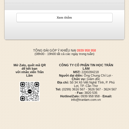
Xem thêm
TỔNG ĐÀI GÓP Ý KHIẾU NẠI
0939 958 958
(08h00 - 19h00 tất cả các ngày trong tuần)
Mở Zalo, quét mã QR
CÔNG TY CỔ PHẦN TIN HỌC TRẦN
để kết bạn
LÂM
với nhân viên Trần
MST:
2200284218
Lâm
Người đại diện:
Ông Chung Chí Lợi -
Chức vụ:
Giám đốc
Địa chỉ:
Số 34 Xô Viết Nghệ Tĩnh, P. Phú
Lợi, TP. Cần Thơ
Tel:
(0299) 3616 567 - 3626 567 - 3624 567
-
Fax:
3820 535
Hotline/Zalo:
0939 958 958 -
Email:
info@tranlam.com.vn