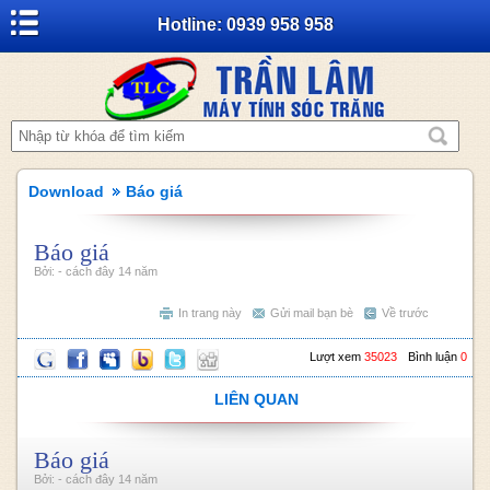
Hotline: 0939 958 958
Download
Báo giá
Báo giá
Bởi: - cách đây 14 năm
In trang này
Gửi mail bạn bè
Về trước
Lượt xem
35023
Bình luận
0
LIÊN QUAN
Báo giá
Bởi: - cách đây 14 năm