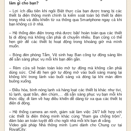
làm gì cho bạn?
– Lợi ích đầu tiên khi ngôi Biệt thực của bạn được trang bị các
thiết bị điện thông minh chính là kiểm soát toàn bộ thiết bị điện
trong nhà và điều khiển từ xa thông qua Smartphone ngay cả khi
bạn không có ở nhà.
– Hệ thống đèn điện trong nhà được bật/ hoàn toàn qua các thiết
bị di động mà không cần phải di chuyển nhiều. Bạn cũng có thể
hẹn giờ để các thiết bị hoạt động trong khoảng giờ mà mình
muốn.
– Bóng đèn phòng Tắm, Vệ sinh hay Ban công tự động sáng lên
để sẵn sàng phục vụ mỗi khi bạn đến gần.
– Rèm cửa sẽ hoàn toàn kéo mở tự động mà không cần phải
dùng sức. Chế độ hẹn giờ tự động mở vào buổi sáng mang lại
không khí trong lành vào buổi sáng và đóng lại khi màn đêm
buông xuống.
– Điều hòa, bình nóng lạnh và hàng loạt các thiết bị khác như tivi,
tủ lạnh, quạt trần, đèn chùm,… đã sẵn sàng phục vụ bạn mỗi khi
thức dậy, đi làm về hay điều khiển dễ dàng từ xa qua các thiết bị
điện di động.
– Hệ thống camera an ninh, giám sát làm việc 24/7 kết hợp với
các thiết bị điện thông minh khác cùng “tham gia chống trộm”,
đảm bảo an toàn tuyệt đối cho ngôi nhà mỗi khi bạn đi vắng.
Video giải pháp Nhà thông minh Lumi dành cho Chung cư tại
RoyalCity: