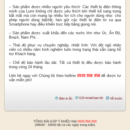
– Sản phẩm được nhiều người yêu thích: Các thiết bị điện thông
minh của Lumi không chỉ được yêu thích bởi thiết kế sang trọng
bắt mắt mà còn mang lại nhiều lợi ích cho người dùng như: cho
phép người dùng bật/tắt, hẹn giờ các thiết bị điện từ xa qua
Smartphone hay điều khiển trực tiếp bằng giọng nói.
– Sản phẩm được xuất khẩu đến các nước lớn như Úc, Ấn Độ,
Brazil, Nam Phi…
– Thái độ phục vụ chuyên nghiệp, nhiệt tình: Với đội ngũ nhân
viên có nhiều năm kinh nghiệm luôn trong trạng thái sẵn sàng hỗ
trợ Khách hàng.
– Chế độ bảo hành lâu dài: Tất cá thiết bị đều được bảo hành
trong vòng 24 tháng.
Liên hệ ngay với Chúng tôi theo hotline
0939 958 958
để được tư
vấn miễn phí!
Gởi email bạn bè
Bản in ấn
Về trước
TỔNG ĐÀI GÓP Ý KHIẾU NẠI
0939 958 958
(08h00 - 19h00 tất cả các ngày trong tuần)