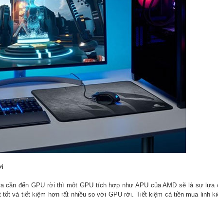
i
a cần đến GPU rời thì một GPU tích hợp như APU của AMD sẽ là sự lựa c
t và tiết kiệm hơn rất nhiều so với GPU rời. Tiết kiệm cả tiền mua linh k