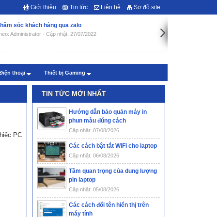
Giới thiệu
Tin tức
Liên hệ
Sơ đồ site
hăm sóc khách hàng qua zalo
heo: Administrator - Cập nhật: 27/07/2022
Điện thoại
Thiết bị Gaming
TIN TỨC MỚI NHẤT
Hướng dẫn bảo quản máy in
phun màu đúng cách
Cập nhật: 07/08/2026
chiếc PC
Các cách bật tắt WiFi cho laptop
Cập nhật: 06/08/2026
Tầm quan trọng của dung lượng
pin laptop
Cập nhật: 05/08/2026
Các cách đổi tên hiển thị trên
máy tính