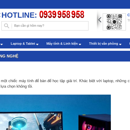
HOTLINE:
ng dẫn chèn hình nền trong Word với những thao tác đơn
C
n
T
: Administrator - Cập nhật: 22/07/2019
m sóc khách hàng qua zalo
h
Laptop & Tablet
Máy tính & Linh kiện
Thiết bị văn phòng
: Administrator - Cập nhật: 27/07/2022
ÔNG NGHỆ
 một chiếc máy tính để bàn để học tập giải trí. Khác biệt với laptop, những 
lựa chọn không tồi.