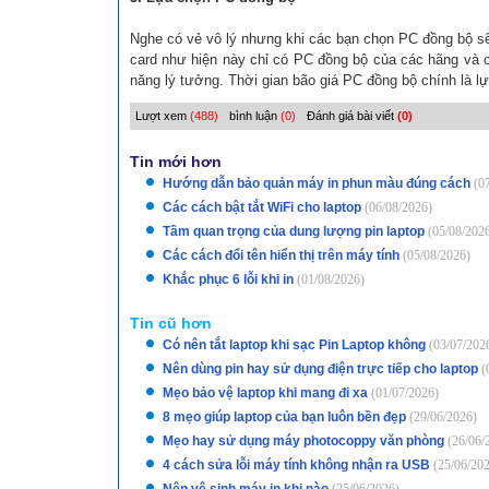
Nghe có vẻ vô lý nhưng khi các bạn chọn PC đồng bộ sẽ a
card như hiện này chỉ có PC đồng bộ của các hãng và 
năng lý tưởng. Thời gian bão giá PC đồng bộ chính là lự
Lượt xem
(488)
bình luận
(0)
Đánh giá bài viết
(0)
Tin mới hơn
Hướng dẫn bảo quản máy in phun màu đúng cách
(0
Các cách bật tắt WiFi cho laptop
(06/08/2026)
Tầm quan trọng của dung lượng pin laptop
(05/08/202
Các cách đổi tên hiển thị trên máy tính
(05/08/2026)
Khắc phục 6 lỗi khi in
(01/08/2026)
Tin cũ hơn
Có nên tắt laptop khi sạc Pin Laptop không
(03/07/202
Nên dùng pin hay sử dụng điện trực tiếp cho laptop
(
Mẹo bảo vệ laptop khi mang đi xa
(01/07/2026)
8 mẹo giúp laptop của bạn luôn bền đẹp
(29/06/2026)
Mẹo hay sử dụng máy photocoppy văn phòng
(26/06/
4 cách sửa lỗi máy tính không nhận ra USB
(25/06/20