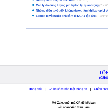
Nên vệ sinh máy in khi nào
(25/06/2026)
Các lý do dung lượng pin laptop lại quan trọng
(23/06/
Những điều tuyệt đối không được làm khi laptop bị 
Laptop bị vô nước phải làm gì NGAY lập tức
(19/06/20
TỔN
(08h0
Trang chủ
|
Chính sách bảo mật thông tin
|
Chính sác
Mở Zalo, quét mã QR để kết bạn
với nhân viên Trần Lâm