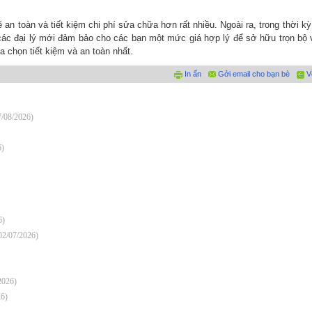
n toàn và tiết kiệm chi phí sửa chữa hơn rất nhiều. Ngoài ra, trong thời kỳ
các đại lý mới đảm bảo cho các bạn một mức giá hợp lý để sở hữu trọn bộ 
a chọn tiết kiệm và an toàn nhất.
In ấn
Gởi email cho bạn bè
V
7/08/2026)
6)
6)
02/07/2026)
2026)
26)