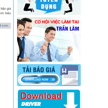
 bão giá
với hiệu
ề trước