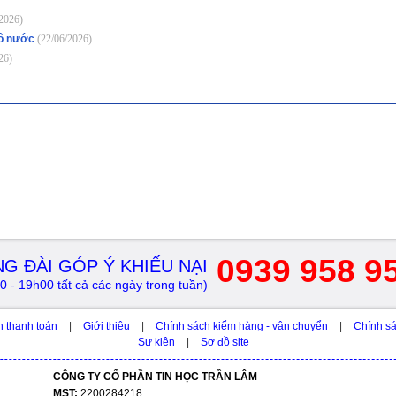
2026)
vô nước
(22/06/2026)
26)
0939 958 9
G ĐÀI GÓP Ý KHIẾU NẠI
0 - 19h00 tất cả các ngày trong tuần)
h thanh toán
|
Giới thiệu
|
Chính sách kiểm hàng - vận chuyển
|
Chính sá
Sự kiện
|
Sơ đồ site
CÔNG TY CỔ PHẦN TIN HỌC TRẦN LÂM
MST:
2200284218