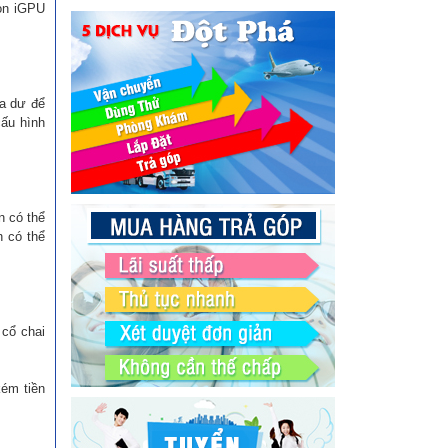
họn iGPU
ua dư để
cấu hình
n có thể
n có thể
 cổ chai
kém tiền