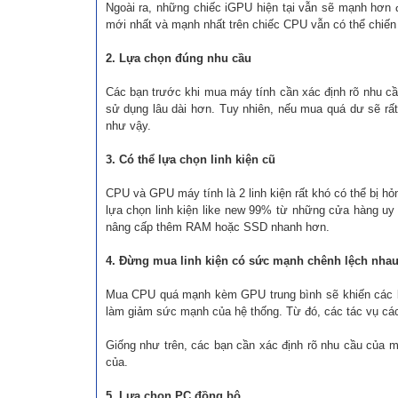
Ngoài ra, những chiếc iGPU hiện tại vẫn sẽ mạnh hơn 
mới nhất và mạnh nhất trên chiếc CPU vẫn có thể chiế
2. Lựa chọn đúng nhu cầu
Các bạn trước khi mua máy tính cần xác định rõ nhu c
sử dụng lâu dài hơn. Tuy nhiên, nếu mua quá dư sẽ rấ
như vậy.
3. Có thể lựa chọn linh kiện cũ
CPU và GPU máy tính là 2 linh kiện rất khó có thể bị hỏn
lựa chọn linh kiện like new 99% từ những cửa hàng uy 
nâng cấp thêm RAM hoặc SSD nhanh hơn.
4. Đừng mua linh kiện có sức mạnh chênh lệch nha
Mua CPU quá mạnh kèm GPU trung bình sẽ khiến các bạn
làm giảm sức mạnh của hệ thống. Từ đó, các tác vụ các 
Giống như trên, các bạn cần xác định rõ nhu cầu của m
của.
5. Lựa chọn PC đồng bộ