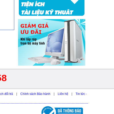
58
ch đổi trả
|
Chính sách Bảo hành
|
Liên hệ
|
Tin tức -