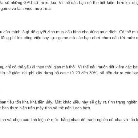
đa số những GPU cũ trước kia. Vì thế các bạn có thể tiết kiệm hơn khi c
n game và làm việc mượt mà.
ầu của mình là gì để quyết định mua cấu hình cho đúng mục đích. Có thể m
t lãng phí khi công việc hay tựa game mà các bạn chơi chưa cần tới mức 
g, chỉ có thể yếu đi theo thời gian mà thôi. Vì thế nếu muốn tiết kiệm các bạ
tín sẽ giảm chi phí xây dựng bộ case từ 20 đến 30%, số tiền dư ra các bạ
u
 tiêu tốn kha khá tiền đấy. Mặt khác điều này sẽ gây ra tình trạng nghẽn
bạn thực hiện trên máy tính sẽ trở nên ì ạch hơn.
ình và chọn các linh kiện ở mức bằng nhau để tránh nghẽn cổ chai và tốn 