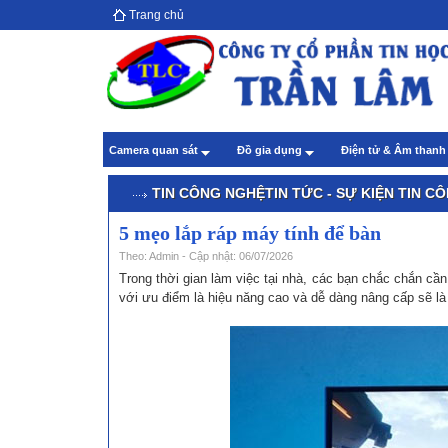
Trang chủ
Hướ
giả
Theo
Chă
Camera quan sát
Đồ gia dụng
Điện tử & Âm than
Theo
TIN CÔNG NGHỆ
TIN TỨC - SỰ KIỆN
TIN C
5 mẹo lắp ráp máy tính để bàn
Theo: Admin - Cập nhật: 06/07/2026
Trong thời gian làm việc tại nhà, các bạn chắc chắn cần
với ưu điểm là hiệu năng cao và dễ dàng nâng cấp sẽ là 