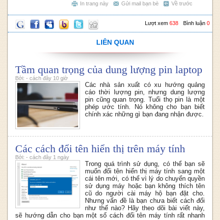
In trang này
Gửi mail bạn bè
Về trước
Lượt xem
638
Bình luận
0
LIÊN QUAN
Tầm quan trọng của dung lượng pin laptop
Bởi: - cách đây 10 giờ
Các nhà sản xuất có xu hướng quảng
cáo thời lượng pin, nhưng dung lượng
pin cũng quan trọng. Tuổi thọ pin là một
phép ước tính. Nó không cho bạn biết
chính xác những gì bạn đang nhận được.
Các cách đổi tên hiển thị trên máy tính
Bởi: - cách đây 1 ngày
Trong quá trình sử dụng, có thể bạn sẽ
muốn đổi tên hiển thị máy tính sang một
cái tên mới, có thể vì lý do chuyển quyền
sử dụng máy hoặc bạn không thích tên
cũ do người cài máy hộ bạn đặt cho.
Nhưng vấn đề là bạn chưa biết cách đổi
như thế nào? Hãy theo dõi bài viết này,
sẽ hướng dẫn cho bạn một số cách đổi tên máy tính rất nhanh