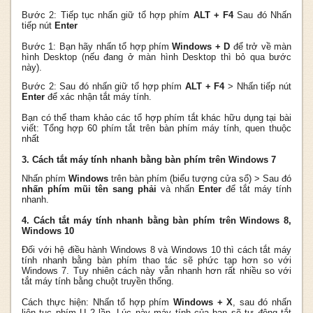
Bước 2: Tiếp tục nhấn giữ tổ hợp phím
ALT + F4
Sau đó Nhấn
tiếp nút
Enter
Bước 1: Bạn hãy nhấn tổ hợp phím
Windows + D
để trở về màn
hình Desktop (nếu đang ở màn hình Desktop thì bỏ qua bước
này).
Bước 2: Sau đó nhấn giữ tổ hợp phím
ALT + F4
> Nhấn tiếp nút
Enter
để xác nhận tắt máy tính.
Bạn có thể tham khảo các tổ hợp phím tắt khác hữu dụng tại bài
viết: Tổng hợp 60 phím tắt trên bàn phím máy tính, quen thuộc
nhất
3. Cách tắt máy tính nhanh bằng bàn phím trên Windows 7
Nhấn phím
Windows
trên bàn phím (biểu tượng cửa sổ) > Sau đó
nhấn phím mũi tên sang phải
và nhấn
Enter
để tắt máy tính
nhanh.
4. Cách tắt máy tính nhanh bằng bàn phím trên Windows 8,
Windows 10
Đối với hệ điều hành Windows 8 và Windows 10 thì cách tắt máy
tính nhanh bằng bàn phím thao tác sẽ phức tạp hơn so với
Windows 7. Tuy nhiên cách này vẫn nhanh hơn rất nhiều so với
tắt máy tính bằng chuột truyền thống.
Cách thực hiện: Nhấn tổ hợp phím
Windows + X
, sau đó nhấn
liên tục phím U 2 lần. Lúc này máy tính của bạn sẽ tự động tắt