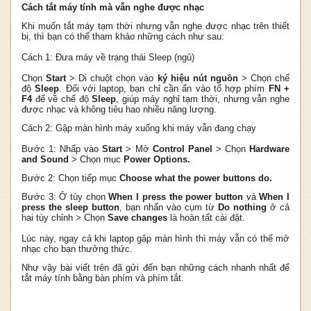
Cách tắt máy tính mà vẫn nghe được nhạc
Khi muốn tắt máy tạm thời nhưng vẫn nghe được nhạc trên thiết
bị, thì bạn có thể tham khảo những cách như sau:
Cách 1: Đưa máy về trạng thái Sleep (ngủ)
Chọn
Start
> Di chuột chọn vào
ký hiệu nút nguồn
> Chọn chế
độ
Sleep
. Đối với laptop, bạn chỉ cần ấn vào tổ hợp phím
FN +
F4
để về chế độ
Sleep
, giúp máy nghỉ tạm thời, nhưng vẫn nghe
được nhạc và không tiêu hao nhiều năng lượng.
Cách 2: Gập màn hình máy xuống khi máy vẫn đang chạy
Bước 1: Nhấp vào
Start
> Mở
Control Panel
> Chọn
Hardware
and Sound
> Chọn mục
Power Options.
Bước 2: Chọn tiếp mục
Choose what the power buttons do.
Bước 3: Ở tùy chọn
When I press the power button
và
When I
press the sleep button
, bạn nhấn vào cụm từ
Do nothing
ở cả
hai tùy chỉnh > Chọn
Save changes
là hoàn tất cài đặt.
Lúc này, ngay cả khi laptop gập màn hình thì máy vẫn có thể mở
nhạc cho bạn thưởng thức.
Như vậy bài viết trên đã gửi đến bạn những cách nhanh nhất để
tắt máy tính bằng bàn phím và phím tắt.