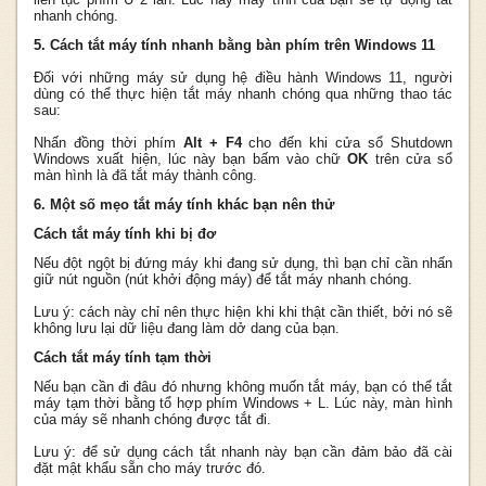
nhanh chóng.
5. Cách tắt máy tính nhanh bằng bàn phím trên Windows 11
Đối với những máy sử dụng hệ điều hành Windows 11, người
dùng có thể thực hiện tắt máy nhanh chóng qua những thao tác
sau:
Nhấn đồng thời phím
Alt + F4
cho đến khi cửa sổ Shutdown
Windows xuất hiện, lúc này bạn bấm vào chữ
OK
trên cửa sổ
màn hình là đã tắt máy thành công.
6. Một số mẹo tắt máy tính khác bạn nên thử
Cách tắt máy tính khi bị đơ
Nếu đột ngột bị đứng máy khi đang sử dụng, thì bạn chỉ cần nhấn
giữ nút nguồn (nút khởi động máy) để tắt máy nhanh chóng.
Lưu ý: cách này chỉ nên thực hiện khi khi thật cần thiết, bởi nó sẽ
không lưu lại dữ liệu đang làm dở dang của bạn.
Cách tắt máy tính tạm thời
Nếu bạn cần đi đâu đó nhưng không muốn tắt máy, bạn có thể tắt
máy tạm thời bằng tổ hợp phím Windows + L. Lúc này, màn hình
của máy sẽ nhanh chóng được tắt đi.
Lưu ý: để sử dụng cách tắt nhanh này bạn cần đảm bảo đã cài
đặt mật khẩu sẵn cho máy trước đó.