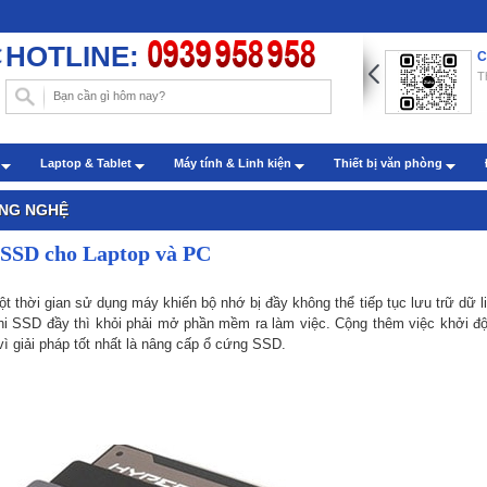
HOTLINE:
ng dẫn chèn hình nền trong Word với những thao tác đơn
C
n
T
: Administrator - Cập nhật: 22/07/2019
m sóc khách hàng qua zalo
h
Laptop & Tablet
Máy tính & Linh kiện
Thiết bị văn phòng
: Administrator - Cập nhật: 27/07/2022
ÔNG NGHỆ
g SSD cho Laptop và PC
t thời gian sử dụng máy khiến bộ nhớ bị đầy không thể tiếp tục lưu trữ dữ l
hi SSD đầy thì khỏi phải mở phần mềm ra làm việc. Cộng thêm việc khởi 
ì giải pháp tốt nhất là nâng cấp ổ cứng SSD.