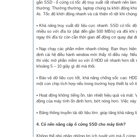
gắn SSD - ổ cứng có tốc độ truy xuất rất nhanh nên làm
thường. Thường thường, laptop chúng ta khởi động khoản
4s. Tốc độ khởi động nhanh và cải thiện rõ rệt khi chú
• Khả năng truy xuất dữ liệu cực nhanh: SSD có tốc độ
nhiều so với đĩa từ (đạt đến gần 500 MB/s) và đôi khi
ngay thì đĩa từ còn cần thời gian để động cơ quay đạt 
• Nạp chạy các phần mềm nhanh chóng: Bạn thực hiện 
định cài hệ điều hành window mới thấy rõ điều này. N
thì việc mở phần mềm so với ổ HDD sẽ nhanh hơn rất n
khoảng 5 – 10 giây gì đó mà thôi.
• Bảo vệ dữ liệu cực tốt, khả năng chống sốc cao: HDD 
một con chip tích hợp nếu trong trường hợp thiết bị vô tì
• Hoạt động không tiếng ồn, tản nhiệt hiệu quả và mát: 
động của máy tính ổn định hơn, bớt nóng hơn. Việc này 
• Băng thông truyền tải dữ liệu lớn: giúp tăng khả năng 
4. Có nên nâng cấp ổ cứng SSD cho máy tính?
Không thể phủ nhận những lợi ích tuyệt vời mà ổ cứng