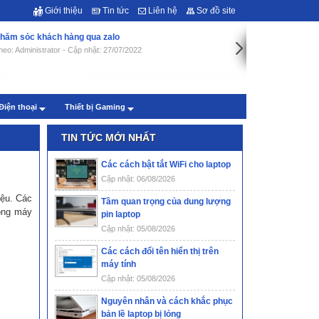
Giới thiệu
Tin tức
Liên hệ
Sơ đồ site
hăm sóc khách hàng qua zalo
heo: Administrator - Cập nhật: 27/07/2022
Điện thoại
Thiết bị Gaming
TIN TỨC MỚI NHẤT
Các cách bật tắt WiFi cho laptop
Cập nhật: 06/08/2026
iệu. Các
Tầm quan trọng của dung lượng
động máy
pin laptop
Cập nhật: 05/08/2026
Các cách đổi tên hiển thị trên
máy tính
Cập nhật: 05/08/2026
Nguyên nhân và cách khắc phục
bản lề laptop bị lỏng