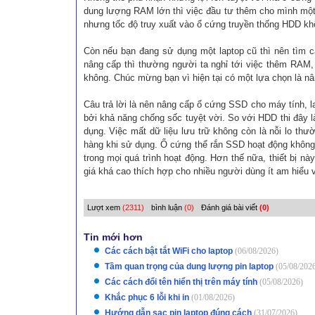
dung lượng RAM lớn thì việc đầu tư thêm cho mình mộ
nhưng tốc độ truy xuất vào ổ cứng truyền thống HDD khô
Còn nếu bạn đang sử dụng một laptop cũ thì nên tìm c
nâng cấp thì thường người ta nghỉ tới việc thêm RAM,
không. Chúc mừng bạn vì hiện tại có một lựa chọn là nâ
Câu trả lời là nên nâng cấp ổ cứng SSD cho máy tính, la
bởi khả năng chống sốc tuyệt vời. So với HDD thi đây 
dụng. Việc mất dữ liệu lưu trữ không còn là nỗi lo th
hàng khi sử dụng. Ổ cứng thể rắn SSD hoạt động không gâ
trong mọi quá trình hoạt động. Hơn thế nữa, thiết bị n
giá khá cao thích hợp cho nhiều người dùng ít am hiểu 
Lượt xem
(2311)
bình luận
(0)
Đánh giá bài viết
(0)
Tin mới hơn
Các cách bật tắt WiFi cho laptop
(06/08/2026)
Tầm quan trọng của dung lượng pin laptop
(05/08/202
Các cách đổi tên hiển thị trên máy tính
(05/08/2026)
Khắc phục 6 lỗi khi in
(01/08/2026)
Hướng dẫn sạc pin laptop đúng cách
(31/07/2026)