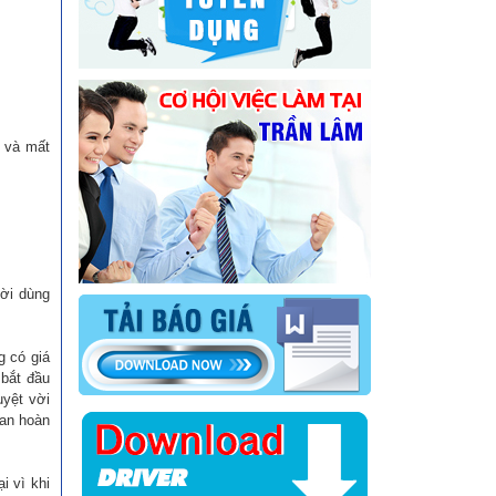
i và mất
ời dùng
.
g có giá
 bắt đầu
uyệt vời
ian hoàn
i vì khi