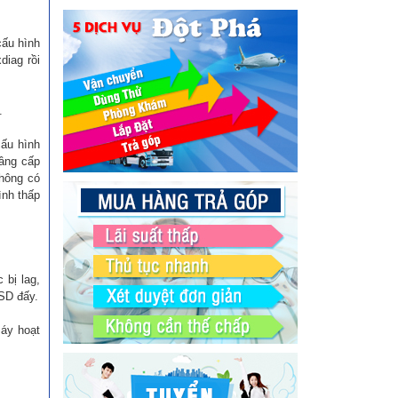
cấu hình
diag rồi
.
cấu hình
nâng cấp
không có
ình thấp
bị lag,
SD đấy.
máy hoạt