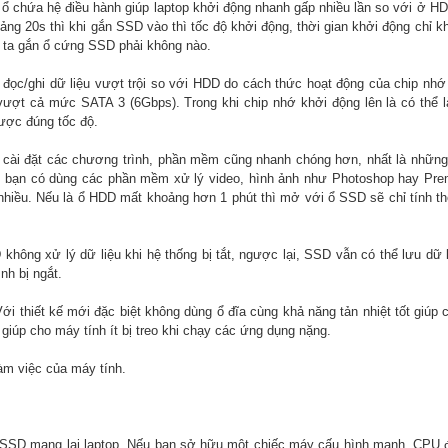
 ổ chứa hệ điều hành giúp laptop khởi động nhanh gấp nhiều lần so với ở H
g 20s thì khi gắn SSD vào thì tốc độ khởi động, thời gian khởi động chỉ k
ng ta gắn ổ cứng SSD phải không nào.
 đọc/ghi dữ liệu vượt trội so với HDD do cách thức hoạt động của chip nhớ
 vượt cả mức SATA 3 (6Gbps). Trong khi chip nhớ khởi động lên là có thể 
được đúng tốc độ.
cài đặt các chương trình, phần mềm cũng nhanh chóng hơn, nhất là những
ếu bạn có dùng các phần mềm xử lý video, hình ảnh như Photoshop hay Pr
hiều. Nếu là ổ HDD mất khoảng hơn 1 phút thì mở với ổ SSD sẽ chỉ tính th
không xử lý dữ liệu khi hệ thống bị tắt, ngược lại, SSD vẫn có thể lưu dữ l
nh bị ngắt.
Với thiết kế mới đặc biệt không dùng ổ đĩa cùng khả năng tản nhiệt tốt giúp 
giúp cho máy tính ít bị treo khi chạy các ứng dụng nặng.
làm việc của máy tính.
 SSD mang lại laptop. Nếu bạn sở hữu một chiếc máy cấu hình mạnh, CPU 