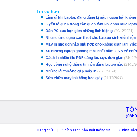
Tin cũ hơn
Làm gì khi Laptop đang dùng bị sập nguồn bật không
5 yếu tố quan trọng cần quan tâm khi chọn mua lapt
Dàn PC của bạn gồm những linh kiện gì
(30/12/2024)
Những ứng dụng cần thiết cho Laptop sinh viên hiện
Máy in nhỏ gọn nào phù hợp cho không gian làm việ
Xu hướng laptop gaming mới nhất năm 2025 có nhữ
Cách in nhiều file PDF cùng lúc cực đơn giản
(25/12/2
Học công nghệ thông tin nên dùng laptop nào
(24/12/2
Những lỗi thường gặp máy in
(23/12/2024)
Sửa chữa máy in không kéo giấy
(21/12/2024)
TỔN
(08h0
Trang chủ
|
Chính sách bảo mật thông tin
|
Chính sác