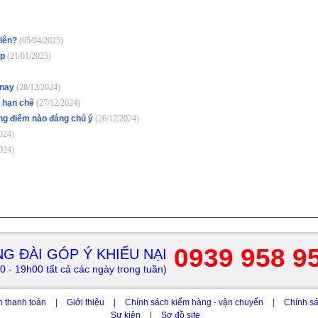
 lên?
(05/04/2025)
op
(21/01/2025)
 nay
(28/12/2024)
c hạn chế
(27/12/2024)
ng điểm nào đáng chú ý
(26/12/2024)
024)
024)
0939 958 9
G ĐÀI GÓP Ý KHIẾU NẠI
0 - 19h00 tất cả các ngày trong tuần)
h thanh toán
|
Giới thiệu
|
Chính sách kiểm hàng - vận chuyển
|
Chính sá
Sự kiện
|
Sơ đồ site