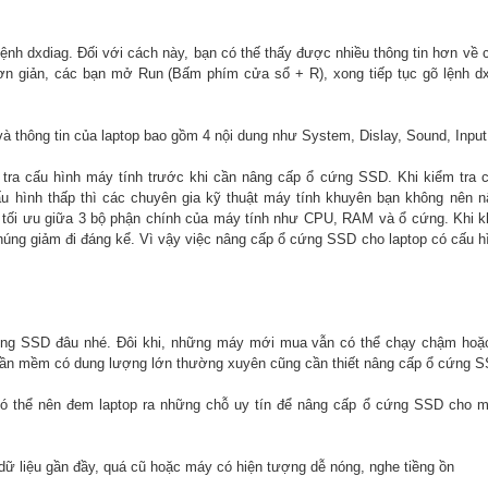
lệnh dxdiag. Đối với cách này, bạn có thế thấy được nhiều thông tin hơn về 
ơn giản, các bạn mở Run (Bấm phím cửa sổ + R), xong tiếp tục gõ lệnh dx
và thông tin của laptop bao gồm 4 nội dung như System, Dislay, Sound, Input
 tra cấu hình máy tính trước khi cần nâng cấp ổ cứng SSD. Khi kiểm tra 
ấu hình thấp thì các chuyên gia kỹ thuật máy tính khuyên bạn không nên 
ể tối ưu giữa 3 bộ phận chính của máy tính như CPU, RAM và ổ cứng. Khi 
húng giảm đi đáng kể. Vì vậy việc nâng cấp ổ cứng SSD cho laptop có cấu h
g SSD đâu nhé. Đôi khi, những máy mới mua vẫn có thể chạy chậm hoặc 
n mềm có dung lượng lớn thường xuyên cũng cần thiết nâng cấp ổ cứng S
 có thể nên đem laptop ra những chỗ uy tín để nâng cấp ổ cứng SSD cho 
 liệu gần đầy, quá cũ hoặc máy có hiện tượng dễ nóng, nghe tiềng ồn