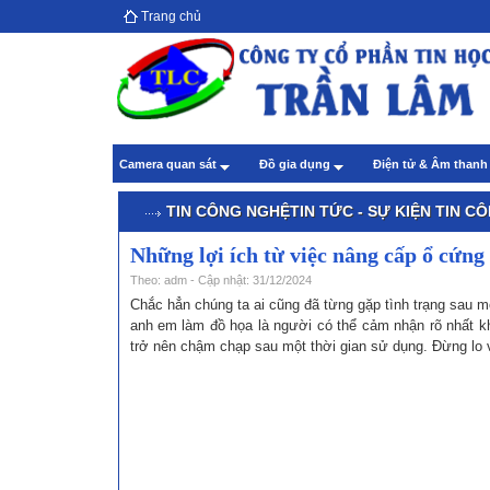
Trang chủ
Hướ
giả
Theo
Chă
Camera quan sát
Đồ gia dụng
Điện tử & Âm than
Theo
TIN CÔNG NGHỆ
TIN TỨC - SỰ KIỆN
TIN C
Những lợi ích từ việc nâng cấp ổ cứn
Theo: adm - Cập nhật: 31/12/2024
Chắc hẳn chúng ta ai cũng đã từng gặp tình trạng sau mộ
anh em làm đồ họa là người có thể cảm nhận rõ nhất k
trở nên chậm chạp sau một thời gian sử dụng. Đừng lo v