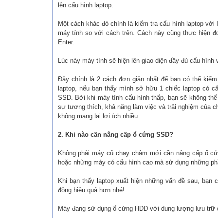
lên cấu hình laptop.
Một cách khác đó chính là kiểm tra cấu hình laptop với 
máy tính so với cách trên. Cách này cũng thực hiện đ
Enter.
Lúc này máy tính sẽ hiện lên giao diện đầy đủ cấu hình 
Đây chính là 2 cách đơn giản nhất để bạn có thể kiểm
laptop, nếu bạn thấy mình sở hữu 1 chiếc laptop có c
SSD. Bởi khi máy tính cấu hình thấp, bạn sẽ không th
sự tương thích, khả năng làm việc và trải nghiệm của c
không mang lại lợi ích nhiều.
2. Khi nào cần nâng cấp ổ cứng SSD?
Không phải máy cũ chạy chậm mới cần nâng cấp ổ cứn
hoặc những máy có cấu hình cao mà sử dụng những phầ
Khi bạn thấy laptop xuất hiện những vấn đề sau, bạn
động hiệu quả hơn nhé!
Máy đang sử dụng ổ cứng HDD với dung lượng lưu trữ dữ