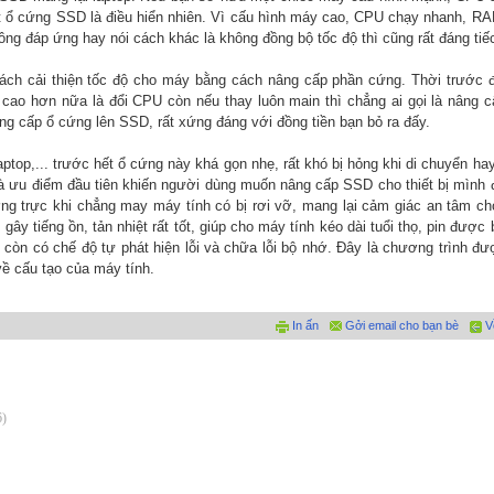
t ổ cứng SSD là điều hiển nhiên. Vì cấu hình máy cao, CPU chạy nhanh, 
ng đáp ứng hay nói cách khác là không đồng bộ tốc độ thì cũng rất đáng tiế
ách cải thiện tốc độ cho máy bằng cách nâng cấp phần cứng. Thời trước 
 cao hơn nữa là đổi CPU còn nếu thay luôn main thì chẳng ai gọi là nâng 
ng cấp ổ cứng lên SSD, rất xứng đáng với đồng tiền bạn bỏ ra đấy.
ptop,... trước hết ổ cứng này khá gọn nhẹ, rất khó bị hỏng khi di chuyển ha
là ưu điểm đầu tiên khiến người dùng muốn nâng cấp SSD cho thiết bị mình
ường trực khi chẳng may máy tính có bị rơi vỡ, mang lại cảm giác an tâm c
y tiếng ồn, tản nhiệt rất tốt, giúp cho máy tính kéo dài tuổi thọ, pin được
ày còn có chế độ tự phát hiện lỗi và chữa lỗi bộ nhớ. Đây là chương trình đ
về cấu tạo của máy tính.
In ấn
Gởi email cho bạn bè
V
6)