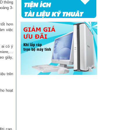
DD thông
hoảng 3-
 tốt hơn
làm việc
 ai có ý
emiere,…
eo giây,
iệu trên
cho hoạt
đời cao,