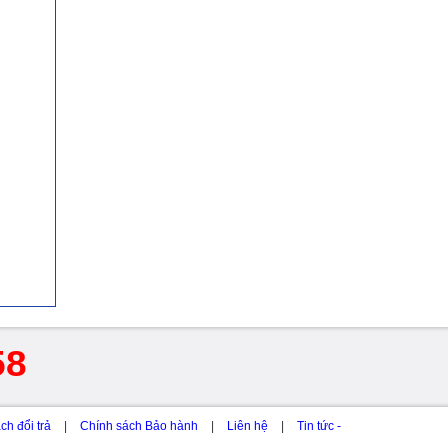
58
ch đổi trả
|
Chính sách Bảo hành
|
Liên hệ
|
Tin tức -