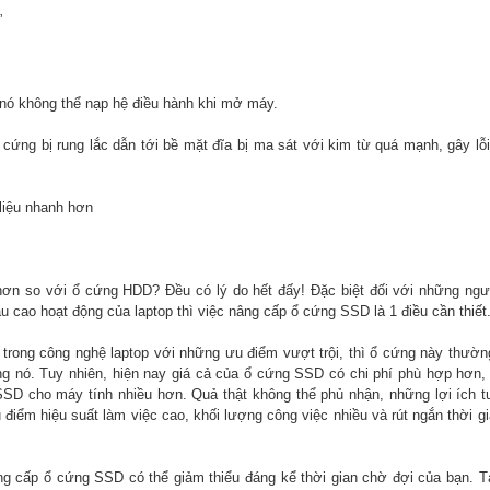
”
nó không thể nạp hệ điều hành khi mở máy.
cứng bị rung lắc dẫn tới bề mặt đĩa bị ma sát với kim từ quá mạnh, gây lỗ
liệu nhanh hơn
ơn so với ổ cứng HDD? Đều có lý do hết đấy! Đặc biệt đối với những ngư
 cao hoạt động của laptop thì việc nâng cấp ổ cứng SSD là 1 điều cần thiết
trong công nghệ laptop với những ưu điểm vượt trội, thì ổ cứng này thườn
dùng nó. Tuy nhiên, hiện nay giá cả của ổ cứng SSD có chi phí phù hợp hơn,
SSD cho máy tính nhiều hơn. Quả thật không thể phủ nhận, những lợi ích t
iểm hiệu suất làm việc cao, khối lượng công việc nhiều và rút ngắn thời g
ng cấp ổ cứng SSD có thể giảm thiểu đáng kể thời gian chờ đợi của bạn. Tạ