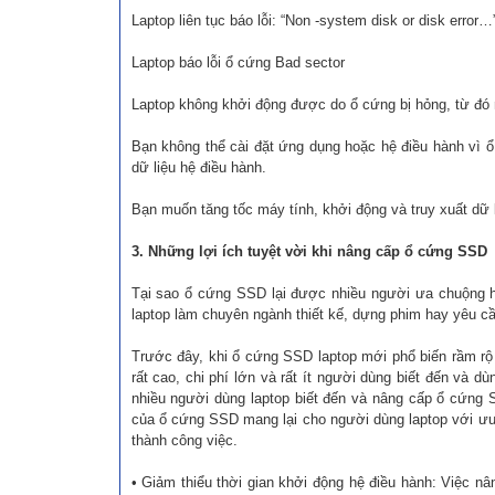
Laptop liên tục báo lỗi: “Non -system disk or disk error…
Laptop báo lỗi ổ cứng Bad sector
Laptop không khởi động được do ổ cứng bị hỏng, từ đó 
Bạn không thể cài đặt ứng dụng hoặc hệ điều hành vì ổ 
dữ liệu hệ điều hành.
Bạn muốn tăng tốc máy tính, khởi động và truy xuất dữ 
3. Những lợi ích tuyệt vời khi nâng cấp ổ cứng SSD
Tại sao ổ cứng SSD lại được nhiều người ưa chuộng h
laptop làm chuyên ngành thiết kế, dựng phim hay yêu cầu
Trước đây, khi ổ cứng SSD laptop mới phổ biến rầm rộ 
rất cao, chi phí lớn và rất ít người dùng biết đến và 
nhiều người dùng laptop biết đến và nâng cấp ổ cứng 
của ổ cứng SSD mang lại cho người dùng laptop với ưu đ
thành công việc.
• Giảm thiểu thời gian khởi động hệ điều hành: Việc nâ