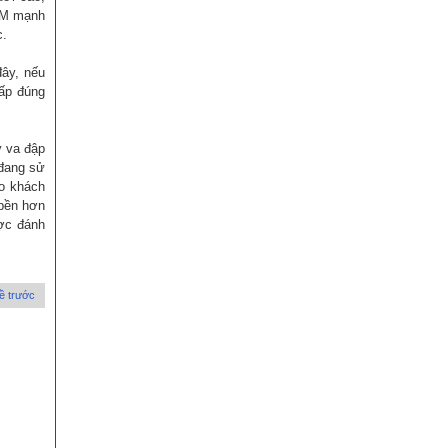
RAM mạnh
c.
đây, nếu
cấp đúng
y va đập
 đang sử
ho khách
 bền hơn
ược đánh
ề trước