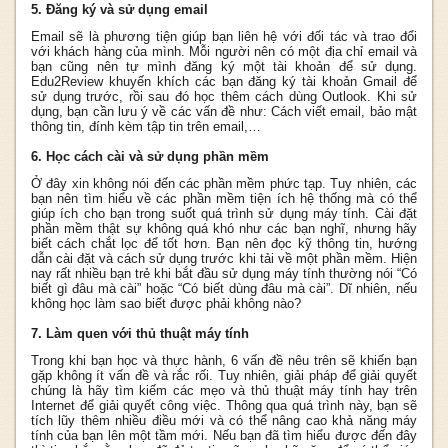
5. Đăng ký và sử dụng email
Email sẽ là phương tiện giúp bạn liên hệ với đối tác và trao đổi
với khách hàng của mình. Mỗi người nên có một địa chỉ email và
bạn cũng nên tự mình đăng ký một tài khoản để sử dụng.
Edu2Review khuyến khích các bạn đăng ký tài khoản Gmail để
sử dụng trước, rồi sau đó học thêm cách dùng Outlook. Khi sử
dụng, bạn cần lưu ý về các vấn đề như: Cách viết email, bảo mật
thông tin, đính kèm tập tin trên email,…
6. Học cách cài và sử dụng phần mềm
Ở đây xin không nói đến các phần mềm phức tạp. Tuy nhiên, các
bạn nên tìm hiểu về các phần mềm tiện ích hệ thống mà có thể
giúp ích cho bạn trong suốt quá trình sử dụng máy tính. Cài đặt
phần mềm thật sự không quá khó như các bạn nghĩ, nhưng hãy
biết cách chắt lọc để tốt hơn. Bạn nên đọc kỹ thông tin, hướng
dẫn cài đặt và cách sử dụng trước khi tải về một phần mềm. Hiện
nay rất nhiều bạn trẻ khi bắt đầu sử dụng máy tính thường nói “Có
biết gì đâu mà cài” hoặc “Có biết dùng đâu mà cài”. Dĩ nhiên, nếu
không học làm sao biết được phải không nào?
7. Làm quen với thủ thuật máy tính
Trong khi bạn học và thực hành, 6 vấn đề nêu trên sẽ khiến bạn
gặp không ít vấn đề và rắc rối. Tuy nhiên, giải pháp để giải quyết
chúng là hãy tìm kiếm các mẹo và thủ thuật máy tính hay trên
Internet để giải quyết công việc. Thông qua quá trình này, bạn sẽ
tích lũy thêm nhiều điều mới và có thể nâng cao khả năng máy
tính của bạn lên một tầm mới. Nếu bạn đã tìm hiểu được đến đây