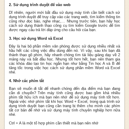
2. Sử dụng trình duyệt để vào web
Dĩ nhiên, người mới bắt đầu sử dụng máy tính cần biết cách sử
dụng trình duyệt để truy cập vào các trang web, tìm kiếm thông tin
cũng như đọc báo, nghe nhạc,… Nhưng trước tiên, bạn hãy học
cách sử dụng thành thạo công cụ tìm kiếm Google trước để tìm
được ngay câu trả lời đáp ứng cho câu hỏi của bạn.
3. Học sử dụng Word và Excel
Đây là hai bộ phần mềm văn phòng được sử dụng nhiều nhất và
hầu hết các công việc đều dùng đến nó. Vì vậy, sau khi bạn đã
thành thạo gõ phím, hãy nhanh chóng tìm tài liệu giảng dạy về 2
mảng này và bắt đầu học. Nhưng tốt hơn hết, bạn nên tham gia
các khóa đào tạo tin học ngắn hạn như bằng Tin học A và B để
tăng tốc trong việc học cách sử dụng phần mềm Word và Excel
nhé.
4. Nhớ các phím tắt
Bạn sẽ muốn đi tắt để nhanh chóng đến địa điểm mà bạn đang
cần di chuyển? Trên máy tính cũng được bao gồm khá nhiều
phím tắt hữu ích mà bạn nên nhớ để sử dụng máy tính tốt hơn.
Ngoài việc nhớ phím tắt khi học Word + Excel, trong quá trình sử
dụng trình duyệt bạn cũng cần trang bị thêm cho mình các phím
tắt cơ bản để nhớ và sử dụng máy tính chuyên nghiệp hơn nữa
nhé.
Ctrl + A là một tổ hợp phím cần thiết mà bạn nên nhớ