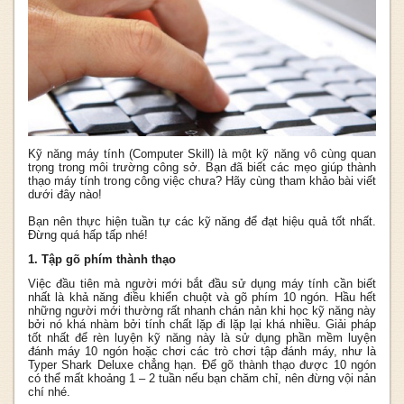
Kỹ năng máy tính (Computer Skill) là một kỹ năng vô cùng quan
trọng trong môi trường công sở. Bạn đã biết các mẹo giúp thành
thạo máy tính trong công việc chưa? Hãy cùng tham khảo bài viết
dưới đây nào!
Bạn nên thực hiện tuần tự các kỹ năng để đạt hiệu quả tốt nhất.
Đừng quá hấp tấp nhé!
1. Tập gõ phím thành thạo
Việc đầu tiên mà người mới bắt đầu sử dụng máy tính cần biết
nhất là khả năng điều khiển chuột và gõ phím 10 ngón. Hầu hết
những người mới thường rất nhanh chán nản khi học kỹ năng này
bởi nó khá nhàm bởi tính chất lặp đi lặp lại khá nhiều. Giải pháp
tốt nhất để rèn luyện kỹ năng này là sử dụng phần mềm luyện
đánh máy 10 ngón hoặc chơi các trò chơi tập đánh máy, như là
Typer Shark Deluxe chẳng hạn. Để gõ thành thạo được 10 ngón
có thể mất khoảng 1 – 2 tuần nếu bạn chăm chỉ, nên đừng vội nản
chí nhé.