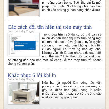
pin cũng quan trọng. Tuổi thọ pin là một
phép ước tính. Nó không cho bạn biết
chính xác những gì bạn đang nhận được.
Các cách đổi tên hiển thị trên máy tính
Bởi: - cách đây 2 ngày
Trong quá trình sử dụng, có thể bạn sẽ
muốn đổi tên hiển thị máy tính sang một
cái tên mới, có thể vì lý do chuyển quyền
sử dụng máy hoặc bạn không thích tên
cũ do người cài máy hộ bạn đặt cho.
Nhưng vấn đề là bạn chưa biết cách đổi
như thế nào? Hãy theo dõi bài viết này,
sẽ hướng dẫn cho bạn một số cách đổi tên máy tính rất nhanh
chóng và đơn giản.
Khắc phục 6 lỗi khi in
Bởi: - cách đây 5 ngày
Nếu bạn là người làm công tác văn
phòng, chắc hẳn các sự cố mà máy in
gây ra khiến bạn gặp không ít phiền
phức. Sau đây là sáu sự cố thường gặp
nhất và hướng giải quyết.