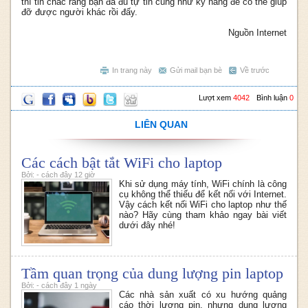
thì tin chắc rằng bạn đã đủ tự tin cũng như kỹ năng để có thể giúp
đỡ được người khác rồi đấy.
Nguồn Internet
In trang này
Gửi mail bạn bè
Về trước
Lượt xem
4042
Bình luận
0
LIÊN QUAN
Các cách bật tắt WiFi cho laptop
Bởi: - cách đây 12 giờ
Khi sử dụng máy tính, WiFi chính là công
cụ không thể thiếu để kết nối với Internet.
Vậy cách kết nối WiFi cho laptop như thế
nào? Hãy cùng tham khảo ngay bài viết
dưới đây nhé!
Tầm quan trọng của dung lượng pin laptop
Bởi: - cách đây 1 ngày
Các nhà sản xuất có xu hướng quảng
cáo thời lượng pin, nhưng dung lượng