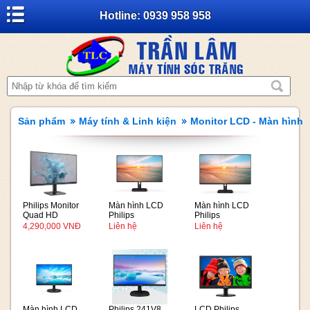
Hotline: 0939 958 958
Sản phẩm
Máy tính & Linh kiện
Monitor LCD - Màn hình
Philips Monitor
Màn hình LCD
Màn hình LCD
Quad HD
Philips
Philips
monitor
24E1N1100D/74
27E1N1100D/74
4,290,000 VNĐ
Liên hệ
Liên hệ
27E2N1500
Màn hình LCD
Philips 241V8
LCD Philips