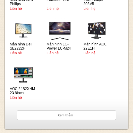
Philips
203V5
221V8LB/74
Liên hệ
Liên hệ
Liên hệ
Màn hình Dell
Màn hình LC-
Màn hình AOC
SE2222H
Power LC-M24
22E1H
21.5Inch VA
Liên hệ
Liên hệ
Liên hệ
AOC 24B2XHM
23.8Inch
Liên hệ
Xem thêm