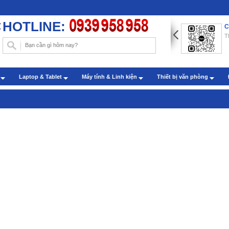
HOTLINE:
ng dẫn chèn hình nền trong Word với những thao tác đơn
C
n
T
: Administrator - Cập nhật: 22/07/2019
m sóc khách hàng qua zalo
h
Laptop & Tablet
Máy tính & Linh kiện
Thiết bị văn phòng
: Administrator - Cập nhật: 27/07/2022