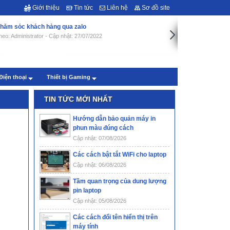
Giới thiệu
Tin tức
Liên hệ
Sơ đồ site
hăm sóc khách hàng qua zalo
heo: Administrator - Cập nhật: 27/07/2022
Điện thoại
Thiết bị Gaming
TIN TỨC MỚI NHẤT
Hướng dẫn bảo quản máy in
phun màu đúng cách
Cập nhật: 07/08/2026
Các cách bật tắt WiFi cho laptop
Cập nhật: 06/08/2026
Tầm quan trọng của dung lượng
pin laptop
Cập nhật: 05/08/2026
Các cách đổi tên hiển thị trên
máy tính