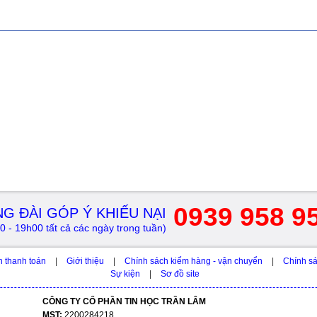
0939 958 9
G ĐÀI GÓP Ý KHIẾU NẠI
0 - 19h00 tất cả các ngày trong tuần)
h thanh toán
|
Giới thiệu
|
Chính sách kiểm hàng - vận chuyển
|
Chính sá
Sự kiện
|
Sơ đồ site
CÔNG TY CỔ PHẦN TIN HỌC TRẦN LÂM
MST:
2200284218