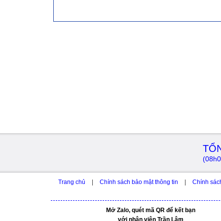
TỔN
(08h0
Trang chủ
|
Chính sách bảo mật thông tin
|
Chính sác
Mở Zalo, quét mã QR để kết bạn
với nhân viên Trần Lâm