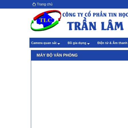
Trang chủ
Hướ
giả
Theo
Chă
Camera quan sát
Đồ gia dụng
Điện tử & Âm than
Theo
MÁY BỘ VĂN PHÒNG