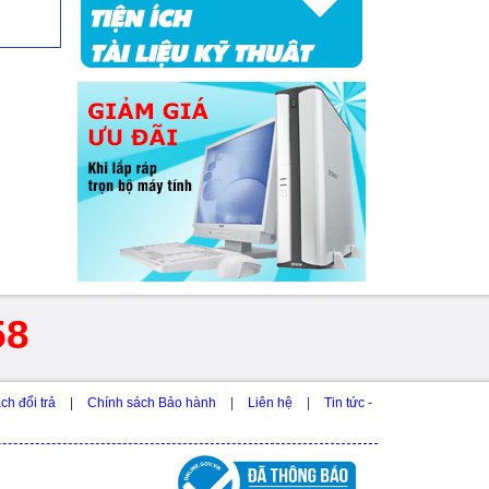
58
ch đổi trả
|
Chính sách Bảo hành
|
Liên hệ
|
Tin tức -