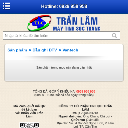
Hotline: 0939 958 958
Sản phẩm
Đầu ghi DTV
Vantech
Sản phẩm trong mục này đang cập nhật
TỔNG ĐÀI GÓP Ý KHIẾU NẠI
0939 958 958
(08h00 - 19h00 tất cả các ngày trong tuần)
Mở Zalo, quét mã QR
CÔNG TY CỔ PHẦN TIN HỌC TRẦN
để kết bạn
LÂM
với nhân viên Trần
MST:
2200284218
Lâm
Người đại diện:
Ông Chung Chí Lợi -
Chức vụ:
Giám đốc
Địa chỉ:
Số 34 Xô Viết Nghệ Tĩnh, P. Phú
Lợi, TP. Cần Thơ