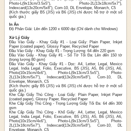
Photo-L(9x13cm/3.5x5"), Photo-2L(13x18cm/5x7"),
Indexcard(13x20cm/5x8"), Com-10, DL Envelope, Monarch, C5
(Kích thước giấy B5 (JIS) và B6 (JIS) chỉ được hỗ trợ ở một số
quốc gia.)
In Ấn
Độ Phân Giải:
Lên đến 1200 x 6000 dpi (Chỉ dành cho Windows)
Xử Lý Giấy
Đầu Vào Giấy - Khay Giấy #1 - Loại Giấy:
Plain Paper, Inkjet
Paper (coated paper), Glossy Paper, Recycled Paper
Đầu Vào Giấy - Khay Giấy #1 - Trọng Lượng:
64 đến 220 gsm
Đầu Vào Giấy - Khay Giấy #1 - Số Tờ Tối Đa:
Lên đến 150 tờ
(trọng lượng 80 gsm)
Đầu Vào Giấy - Khay Giấy #1 - Dọc:
A4, Letter, Legal, Mexico
Legal, India Legal, Folio, Executive, B5 (JIS), A5, B6 (JIS), A6,
Photo(10x15cm/4x6"), Photo-L(9x13cm/3.5x5"), Photo-
2L(13x18cm/5x7"), Indexcard(13x20cm/5x8"), Com-10, DL
Envelope, Monarch, C5
(Kích thước giấy B5 (JIS) và B6 (JIS) chỉ được hỗ trợ ở một số
quốc gia.)
Khe Cấp Giấy Thủ Công - Loại Giấy:
Plain Paper, Inkjet Paper
(coated paper), Glossy Paper, Recycled Paper
Khe Cấp Giấy Thủ Công - Trọng Lượng Giấy Tối Đa:
64 đến 300
gsm
Khe Cấp Giấy Thủ Công - Khổ Giấy:
A4, Letter, Legal, Mexico
Legal, India Legal, Folio, Executive, B5 (JIS), A5, B6 (JIS), A6,
Photo(10x15cm/4x6"), Photo-L(9x13cm/3.5x5"), Photo-
2L(13x18cm/5x7"), Indexcard(13x20cm/5x8"), Com-10, DL
Envelope, Monarch, C5