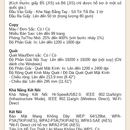
(Kích thước giấy B5 (JIS) và B6 (JIS) chỉ được hỗ trợ ở một số
quốc gia.)
Đầu Vào Giấy - Khe Nạp Bằng Tay - Số Tờ Tối Đa:
1 tờ
Đầu Ra Giấy:
Lên đến 50 tờ (trọng lượng 80 gsm)
Copy
Màu / Đơn Sắc:
Có / Có
Nhiều Bản Sao:
Lên đến 99 trang
Phóng To/Thu Nhỏ:
25% đến 400% (với bước nhảy 1%)
Độ Phân Giải:
In: Lên đến 1200 x 1800 dpi
Quét
Quét Màu/Đơn sắc:
Có / Có
Độ Phân Giải Nội Suy:
Lên đến 19200 x 19200 dpi (nội suy) (Chỉ
dành cho Windows)
Độ Phân Giải - Quét Mặt Kính:
In: Lên đến 1200 x 2400 dpi
Độ Rộng Quét Kính Máy Quét / Độ Dài Quét Quét Mặt Kính
- Chiều rộng: Lên đến 213.9 mm (8.42")
- Chiều dài: Lên đến 295 mm (11.61")
Khả Năng Kết Nối
Khả Năng Kết Nối:
Hi-SpeedUSB2.0, IEEE 802.11a/b/g/n
(Infrastructure Mode), IEEE 802.11a/g/n (Wireless Direct), Wi-Fi
Direct
Kết Nối
Bảo Mật Mạng Không Dây:
WEP 64/128bit, WPA-
PSK(TKIP/AES), WPA2-PSK(TKIP/AES), WPA3-SAE (AES)
*Wi-Fi Direct chỉ hỗ trợ WPA2-PSK (AES).
Tiện Ích Hỗ Trợ Thiết Lập Mạng Không Dây WPS:
Có