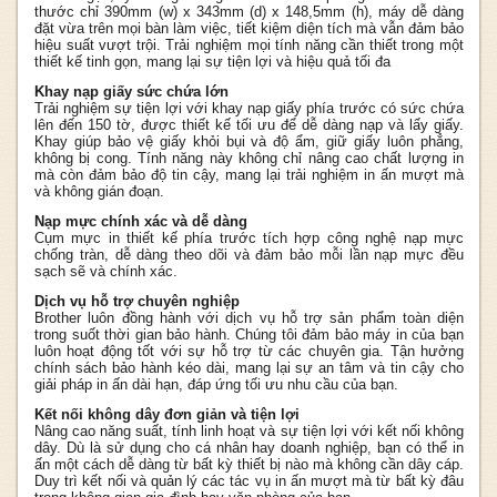
thước chỉ 390mm (w) x 343mm (d) x 148,5mm (h), máy dễ dàng
đặt vừa trên mọi bàn làm việc, tiết kiệm diện tích mà vẫn đảm bảo
hiệu suất vượt trội. Trải nghiệm mọi tính năng cần thiết trong một
thiết kế tinh gọn, mang lại sự tiện lợi và hiệu quả tối đa
Khay nạp giấy sức chứa lớn
Trải nghiệm sự tiện lợi với khay nạp giấy phía trước có sức chứa
lên đến 150 tờ, được thiết kế tối ưu để dễ dàng nạp và lấy giấy.
Khay giúp bảo vệ giấy khỏi bụi và độ ẩm, giữ giấy luôn phẳng,
không bị cong. Tính năng này không chỉ nâng cao chất lượng in
mà còn đảm bảo độ tin cậy, mang lại trải nghiệm in ấn mượt mà
và không gián đoạn.
Nạp mực chính xác và dễ dàng
Cụm mực in thiết kế phía trước tích hợp công nghệ nạp mực
chống tràn, dễ dàng theo dõi và đảm bảo mỗi lần nạp mực đều
sạch sẽ và chính xác.
Dịch vụ hỗ trợ chuyên nghiệp
Brother luôn đồng hành với dịch vụ hỗ trợ sản phẩm toàn diện
trong suốt thời gian bảo hành. Chúng tôi đảm bảo máy in của bạn
luôn hoạt động tốt với sự hỗ trợ từ các chuyên gia. Tận hưởng
chính sách bảo hành kéo dài, mang lại sự an tâm và tin cậy cho
giải pháp in ấn dài hạn, đáp ứng tối ưu nhu cầu của bạn.
Kết nối không dây đơn giản và tiện lợi
Nâng cao năng suất, tính linh hoạt và sự tiện lợi với kết nối không
dây. Dù là sử dụng cho cá nhân hay doanh nghiệp, bạn có thể in
ấn một cách dễ dàng từ bất kỳ thiết bị nào mà không cần dây cáp.
Duy trì kết nối và quản lý các tác vụ in ấn mượt mà từ bất kỳ đâu