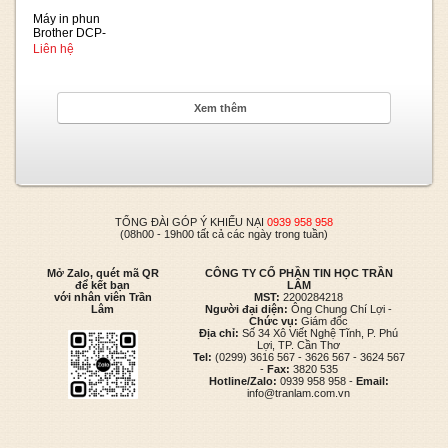
Máy in phun
Brother DCP-
T220
Liên hệ
Xem thêm
TỔNG ĐÀI GÓP Ý KHIẾU NẠI
0939 958 958
(08h00 - 19h00 tất cả các ngày trong tuần)
Mở Zalo, quét mã QR
CÔNG TY CỔ PHẦN TIN HỌC TRẦN
để kết bạn
LÂM
với nhân viên Trần
MST:
2200284218
Lâm
Người đại diện:
Ông Chung Chí Lợi -
Chức vụ:
Giám đốc
Địa chỉ:
Số 34 Xô Viết Nghệ Tĩnh, P. Phú
Lợi, TP. Cần Thơ
Tel:
(0299) 3616 567 - 3626 567 - 3624 567
-
Fax:
3820 535
Hotline/Zalo:
0939 958 958 -
Email:
info@tranlam.com.vn