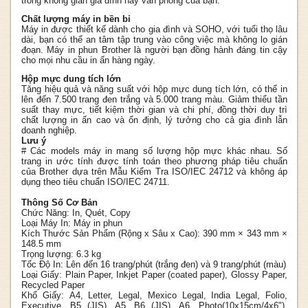
trong không gian gia đình hay văn phòng của bạn.
Chất lượng máy in bền bỉ
Máy in được thiết kế dành cho gia đình và SOHO, với tuổi thọ lâu
dài, bạn có thể an tâm tập trung vào công việc mà không lo gián
đoạn. Máy in phun Brother là người bạn đồng hành đáng tin cậy
cho mọi nhu cầu in ấn hàng ngày.
Hộp mực dung tích lớn
Tăng hiệu quả và năng suất với hộp mực dung tích lớn, có thể in
lên đến 7.500 trang đen trắng và 5.000 trang màu. Giảm thiểu tần
suất thay mực, tiết kiệm thời gian và chi phí, đồng thời duy trì
chất lượng in ấn cao và ổn định, lý tưởng cho cả gia đình lẫn
doanh nghiệp.
Lưu ý
# Các models máy in mang số lượng hộp mực khác nhau. Số
trang in ước tính được tính toán theo phương pháp tiêu chuẩn
của Brother dựa trên Mẫu Kiểm Tra ISO/IEC 24712 và không áp
dụng theo tiêu chuẩn ISO/IEC 24711.
Thông Số Cơ Bản
Chức Năng:
In, Quét, Copy
Loại Máy In:
Máy in phun
Kích Thước Sản Phẩm (Rộng x Sâu x Cao):
390 mm × 343 mm ×
148.5 mm
Trọng lượng:
6.3 kg
Tốc Độ In:
Lên đến 16 trang/phút (trắng đen) và 9 trang/phút (màu)
Loại Giấy:
Plain Paper, Inkjet Paper (coated paper), Glossy Paper,
Recycled Paper
Khổ Giấy:
A4, Letter, Legal, Mexico Legal, India Legal, Folio,
Executive, B5 (JIS), A5, B6 (JIS), A6, Photo(10x15cm/4x6"),