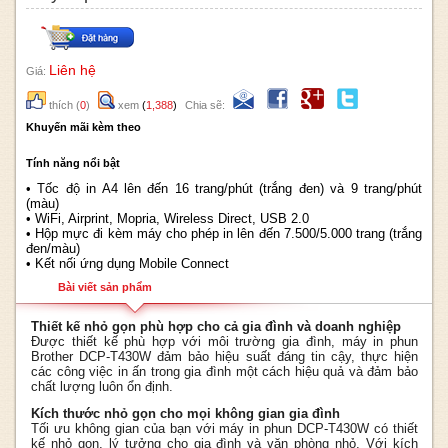
Liên hệ
Giá:
thích
(
0
)
xem
(
1,388
)
Chia sẽ:
Khuyến mãi kèm theo
Tính năng nổi bật
• Tốc độ in A4 lên đến 16 trang/phút (trắng đen) và 9 trang/phút
(màu)
•
WiFi, Airprint, Mopria, Wireless Direct, USB 2.0
•
Hộp mực đi kèm máy cho phép in lên đến 7.500/5.000 trang (trắng
đen/màu)
•
Kết nối ứng dụng Mobile Connect
Bài viết sản phẩm
Thiết kế nhỏ gọn phù hợp cho cả gia đình và doanh nghiệp
Được thiết kế phù hợp với môi trường gia đình, máy in phun
Brother DCP-T430W đảm bảo hiệu suất đáng tin cậy, thực hiện
các công việc in ấn trong gia đình một cách hiệu quả và đảm bảo
chất lượng luôn ổn định.
Kích thước nhỏ gọn cho mọi không gian gia đình
Tối ưu không gian của bạn với máy in phun DCP-T430W có thiết
kế nhỏ gọn, lý tưởng cho gia đình và văn phòng nhỏ. Với kích