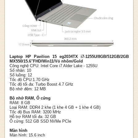
Laptop HP Pavilion 15 eg2034TX i7-1255U/8GB/512GB/2GB
MX550/15.6"FHD/Win11/Vỏ nhôm/Gold
Công nghệ CPU: Intel Core i7 Alder Lake - 1255U
Số nhân: 10
Số luồng: 12
Tốc độ CPU:
1.70 GHz
Tốc độ tối đa: Turbo Boost 4.7 GHz
Bộ nhớ đệm: 12 MB
Bộ nhớ RAM, Ổ cứng
RAM: 8 GB
Loại RAM: DDR4 2 khe (1 khe 4 GB + 1 khe 4 GB)
Tốc độ Bus RAM: 3200 MHz
Hỗ trợ RAM tối đa: 32 GB
Ổ cứng: 512 GB SSD NVMe PCIe
Màn hình
Màn hình: 15.6 inch