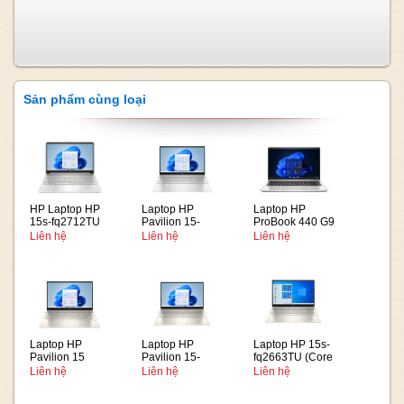
Sản phẩm cùng loại
HP Laptop HP
Laptop HP
Laptop HP
15s-fq2712TU
Pavilion 15-
ProBook 440 G9
(i3-1115G4/RAM
eg2081TU i5-
(6M0X2PA) i5-
Liên hệ
Liên hệ
Liên hệ
8GB/256GB
1240P
1235U
SSD/ Windows
11)
Laptop HP
Laptop HP
Laptop HP 15s-
Pavilion 15
Pavilion 15-
fq2663TU (Core
eg2034TX i7-
eg2035TX I5
i3-1115G4 | 4GB
Liên hệ
Liên hệ
Liên hệ
1255U
1235U 8GB
| 256GB | UHD
SSD 512GB
Graphics | 15.6