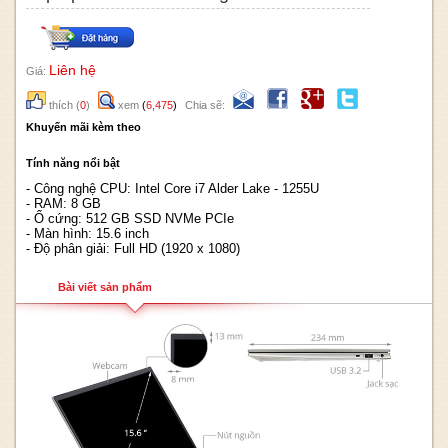
Liên hệ
Giá:
thích
(
0
)
xem
(
6,475
)
Chia sẽ:
Khuyến mãi kèm theo
Tính năng nổi bật
- Công nghệ CPU: Intel Core i7 Alder Lake - 1255U
- RAM: 8 GB
- Ổ cứng: 512 GB SSD NVMe PCIe
- Màn hình: 15.6 inch
- Độ phân giải: Full HD (1920 x 1080)
Bài viết sản phẩm