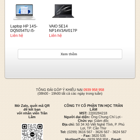
VGA 2GB Win
inch HD |
11
Windows 11
Home | Bạc)
Laptop HP 14S-
VAIO SE14
DQ5054TU i5-
NP14V3AV017P
1235U | 8GB |
i5 1135G7
Liên hệ
Liên hệ
256GB | Intel Iris
(Xám)
Xe Graphics | 14
HD | Win 11
Xem thêm
TỔNG ĐÀI GÓP Ý KHIẾU NẠI
0939 958 958
(08h00 - 19h00 tất cả các ngày trong tuần)
Mở Zalo, quét mã QR
CÔNG TY CỔ PHẦN TIN HỌC TRẦN
để kết bạn
LÂM
với nhân viên Trần
MST:
2200284218
Lâm
Người đại diện:
Ông Chung Chí Lợi -
Chức vụ:
Giám đốc
Địa chỉ:
Số 34 Xô Viết Nghệ Tĩnh, P. Phú
Lợi, TP. Cần Thơ
Tel:
(0299) 3616 567 - 3626 567 - 3624 567
-
Fax:
3820 535
Hotline/Zalo:
0939 958 958 -
Email: