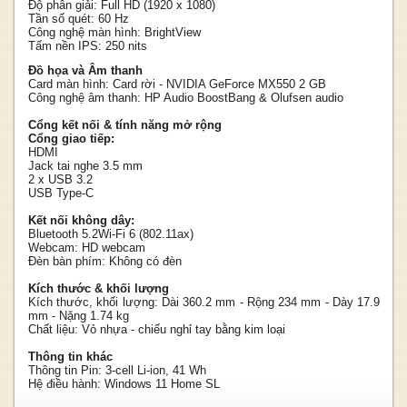
Độ phân giải: Full HD (1920 x 1080)
Tần số quét: 60 Hz
Công nghệ màn hình: BrightView
Tấm nền IPS: 250 nits
Đồ họa và Âm thanh
Card màn hình: Card rời - NVIDIA GeForce MX550 2 GB
Công nghệ âm thanh: HP Audio BoostBang & Olufsen audio
Cổng kết nối & tính năng mở rộng
Cổng giao tiếp:
HDMI
Jack tai nghe 3.5 mm
2 x USB 3.2
USB Type-C
Kết nối không dây:
Bluetooth 5.2Wi-Fi 6 (802.11ax)
Webcam: HD webcam
Đèn bàn phím: Không có đèn
Kích thước & khối lượng
Kích thước, khối lượng: Dài 360.2 mm - Rộng 234 mm - Dày 17.9
mm - Nặng 1.74 kg
Chất liệu: Vỏ nhựa - chiếu nghỉ tay bằng kim loại
Thông tin khác
Thông tin Pin: 3-cell Li-ion, 41 Wh
Hệ điều hành: Windows 11 Home SL