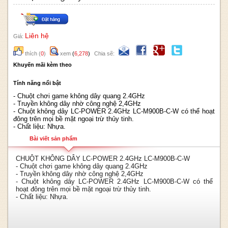
Liên hệ
Giá:
thích
(
0
)
xem
(
6,278
)
Chia sẽ:
Khuyến mãi kèm theo
Tính năng nổi bật
- Chuột chơi game không dây quang 2.4GHz
- Truyền không dây nhờ công nghệ 2,4GHz
- Chuột không dây LC-POWER 2.4GHz LC-M900B-C-W có thể hoạt
đông trên mọi bề mặt ngoại trừ thủy tinh.
- Chất liệu: Nhựa.
Bài viết sản phẩm
CHUỘT KHÔNG DÂY LC-POWER 2.4GHz LC-M900B-C-W
- Chuột chơi game không dây quang 2.4GHz
- Truyền không dây nhờ công nghệ 2,4GHz
- Chuột không dây LC-POWER 2.4GHz LC-M900B-C-W có thể
hoạt đông trên mọi bề mặt ngoại trừ thủy tinh.
- Chất liệu: Nhựa.