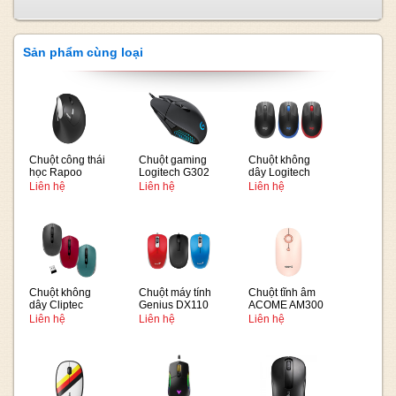
Sản phẩm cùng loại
Chuột công thái
Chuột gaming
Chuột không
học Rapoo
Logitech G302
dây Logitech
Ergonomic
M190
Liên hệ
Liên hệ
Liên hệ
mouse EV25
Chuột không
Chuột máy tính
Chuột tĩnh âm
dây Cliptec
Genius DX110
ACOME AM300
RZS867
Liên hệ
Liên hệ
Liên hệ