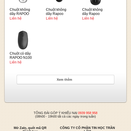
Chuột không
Chuột không
Chuột không
dây RAPOO
dây Rapoo
dây Rapoo
M650 Germany
VT200
M218
Liên hệ
Liên hệ
Liên hệ
Chuột có dây
RAPOO N100
Liên hệ
Xem thêm
TỔNG ĐÀI GÓP Ý KHIẾU NẠI
0939 958 958
(08h00 - 19h00 tất cả các ngày trong tuần)
Mở Zalo, quét mã QR
CÔNG TY CỔ PHẦN TIN HỌC TRẦN