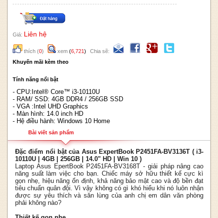
Liên hệ
Giá:
thích
(
0
)
xem
(
6,721
)
Chia sẽ:
Khuyến mãi kèm theo
Tính năng nổi bật
- CPU:Intel® Core™ i3-10110U
- RAM/ SSD: 4GB DDR4 / 256GB SSD
- VGA :Intel UHD Graphics
- Màn hình: 14.0 inch HD
- Hệ điều hành: Windows 10 Home
Bài viết sản phẩm
Đặc điểm nổi bật của Asus ExpertBook P2451FA-BV3136T ( i3-
10110U | 4GB | 256GB | 14.0" HD | Win 10 )
Laptop Asus EpertBook P2451FA-BV3168T - giải pháp nâng cao
năng suất làm việc cho bạn. Chiếc máy sở hữu thiết kế cực kì
gọn nhẹ, hiệu năng ổn định, khả năng bảo mật cao và độ bền đạt
tiêu chuẩn quân đội. Vì vậy không có gì khó hiểu khi nó luôn nhận
được sự yêu thích và săn lùng của anh chị em dân văn phòng
phải không nào?
Thiết kế gọn nhẹ