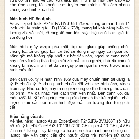
vừa có tính bảo vệ cao vừa giúp bạn mở máy hay truy cập vào
các ứng dụng, tài khoản trực tuyến của mình một cách nhanh
chóng và chính xác nhất.
Màn hình HD ổn định
Asus ExpertBook P2451FA-BV3168T được trang bị màn hình 14
inch với độ phân giải HD (1366 x 768), mang lại khả năng hiển thị
tương đối sắc nét, rõ ràng để bạn làm việc hiệu quả hơn, giải trí
sôi động hơn.
Màn hình máy được phủ một lớp anti-glare giúp chống chói,
chống lóa tối ưu giúp bạn có thể sử dụng máy ngay cả ngoài trời
nắng gắt mà không gặp phải sự bất tiện nào, ngoài ra công nghệ
này còn vô cùng thân thiện với đôi mắt con người, nhờ đó bạn sẽ
không bị nhức mỏi mắt dù cả ngày phải ngồi làm việc trước màn
hình máy tính.
Bên cạnh đó, tỷ lệ màn hình 16:9 của máy chuẩn hiện tại đang là
tỷ lệ chuẩn tỷ lệ khung hình chuẩn đối với các hình ảnh, video
hiện nay. Nhờ có tỉ lệ này mà người dùng có thể thưởng thức các
bộ phim, MV ca nhạc một cách trọn vẹn nhất. Bên cạnh đó, dải
màu 45% NTSC cũng giúp cho người dùng có thể trải nghiệm chất
lượng màu sắc trên màn hình đẹp mắt, ấn tượng đến từng chi
tiết.
Hiệu năng vừa đủ
Về hiệu năng, laptop Asus ExpertBook P2451FA-BV3168T sở hữu
bộ xử lý Intel® Core™ i3-10110U (2.10 GHz upto 4.10 GHz, 4MB)
2 nhân 4 luồng. Tuy không sở hữu con chip mạnh mẽ nhưng em
laptop này vẫn cung cấp cho người dùng trải nghiệm sử dụng