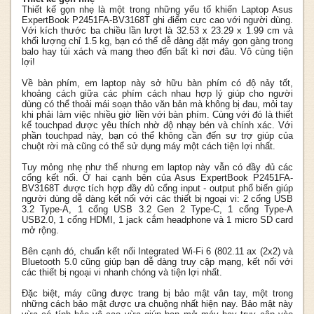
Thiết kế gọn nhẹ là một trong những yếu tố khiến Laptop Asus
ExpertBook P2451FA-BV3168T ghi điểm cực cao với người dùng.
Với kích thước ba chiều lần lượt là 32.53 x 23.29 x 1.99 cm và
khối lượng chỉ 1.5 kg, bạn có thể dễ dàng đặt máy gọn gàng trong
balo hay túi xách và mang theo đến bất kì nơi đâu. Vô cùng tiện
lợi!
Về bàn phím, em laptop này sở hữu bàn phím có độ nảy tốt,
khoảng cách giữa các phím cách nhau hợp lý giúp cho người
dùng có thể thoải mái soạn thảo văn bản mà không bị đau, mỏi tay
khi phải làm việc nhiều giờ liền với bàn phím. Cùng với đó là thiết
kế touchpad được yêu thích nhờ độ nhạy bén và chính xác. Với
phần touchpad này, bạn có thể không cần đến sự trợ giúp của
chuột rời mà cũng có thể sử dụng máy một cách tiện lợi nhất.
Tuy mỏng nhẹ như thế nhưng em laptop này vẫn có đầy đủ các
cổng kết nối. Ở hai cạnh bên của Asus ExpertBook P2451FA-
BV3168T được tích hợp đầy đủ cổng input - output phổ biến giúp
người dùng dễ dàng kết nối với các thiết bị ngoại vi: 2 cổng USB
3.2 Type-A, 1 cổng USB 3.2 Gen 2 Type-C, 1 cổng Type-A
USB2.0, 1 cổng HDMI, 1 jack cắm headphone và 1 micro SD card
mở rộng.
Bên cạnh đó, chuẩn kết nối Integrated Wi-Fi 6 (802.11 ax (2x2) và
Bluetooth 5.0 cũng giúp bạn dễ dàng truy cập mạng, kết nối với
các thiết bị ngoại vi nhanh chóng và tiện lợi nhất.
Đặc biệt, máy cũng được trang bị bảo mật vân tay, một trong
những cách bảo mật được ưa chuộng nhất hiện nay. Bảo mật này