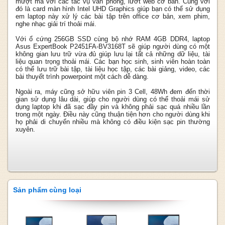
mượt mà với các tác vụ văn phòng, lướt web cơ bản. Cùng với
đó là card màn hình Intel UHD Graphics giúp bạn có thể sử dụng
em laptop này xử lý các bài tập trên office cơ bản, xem phim,
nghe nhạc giải trí thoải mái.
Với ổ cứng 256GB SSD cùng bộ nhớ RAM 4GB DDR4, laptop
Asus ExpertBook P2451FA-BV3168T sẽ giúp người dùng có một
không gian lưu trữ vừa đủ giúp lưu lại tất cả những dữ liệu, tài
liệu quan trọng thoải mái. Các bạn học sinh, sinh viên hoàn toàn
có thể lưu trữ bài tập, tài liệu học tập, các bài giảng, video, các
bài thuyết trình powerpoint một cách dễ dàng.
Ngoài ra, máy cũng sở hữu viên pin 3 Cell, 48Wh đem đến thời
gian sử dụng lâu dài, giúp cho người dùng có thể thoải mái sử
dụng laptop khi đã sạc đầy pin và không phải sạc quá nhiều lần
trong một ngày. Điều này cũng thuận tiện hơn cho người dùng khi
họ phải di chuyển nhiều mà không có điều kiện sạc pin thường
xuyên.
Sản phẩm cùng loại