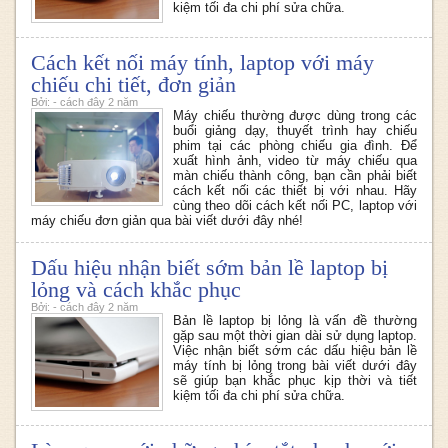
kiệm tối đa chi phí sửa chữa.
Cách kết nối máy tính, laptop với máy
chiếu chi tiết, đơn giản
Bởi: - cách đây 2 năm
Máy chiếu thường được dùng trong các
buổi giảng dạy, thuyết trình hay chiếu
phim tại các phòng chiếu gia đình. Để
xuất hình ảnh, video từ máy chiếu qua
màn chiếu thành công, bạn cần phải biết
cách kết nối các thiết bị với nhau. Hãy
cùng theo dõi cách kết nối PC, laptop với
máy chiếu đơn giản qua bài viết dưới đây nhé!
Dấu hiệu nhận biết sớm bản lề laptop bị
lỏng và cách khắc phục
Bởi: - cách đây 2 năm
Bản lề laptop bị lỏng là vấn đề thường
gặp sau một thời gian dài sử dụng laptop.
Việc nhận biết sớm các dấu hiệu bản lề
máy tính bị lỏng trong bài viết dưới đây
sẽ giúp bạn khắc phục kịp thời và tiết
kiệm tối đa chi phí sửa chữa.