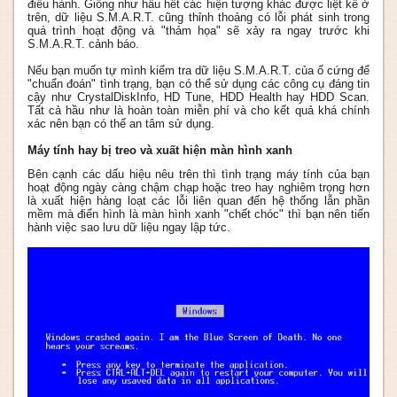
điều hành. Giống như hầu hết các hiện tượng khác được liệt kê ở
trên, dữ liệu S.M.A.R.T. cũng thỉnh thoảng có lỗi phát sinh trong
quá trình hoạt động và "thảm họa" sẽ xảy ra ngay trước khi
S.M.A.R.T. cảnh báo.
Nếu bạn muốn tự mình kiểm tra dữ liệu S.M.A.R.T. của ổ cứng để
"chuẩn đoán" tình trạng, bạn có thể sử dụng các công cụ đáng tin
cậy như CrystalDiskInfo, HD Tune, HDD Health hay HDD Scan.
Tất cả hầu như là hoàn toàn miễn phí và cho kết quả khá chính
xác nên bạn có thể an tâm sử dụng.
Máy tính hay bị treo và xuất hiện màn hình xanh
Bên cạnh các dấu hiệu nêu trên thì tình trạng máy tính của bạn
hoạt động ngày càng chậm chạp hoặc treo hay nghiêm trọng hơn
là xuất hiện hàng loạt các lỗi liên quan đến hệ thống lẫn phần
mềm mà điển hình là màn hình xanh "chết chóc" thì bạn nên tiến
hành việc sao lưu dữ liệu ngay lập tức.