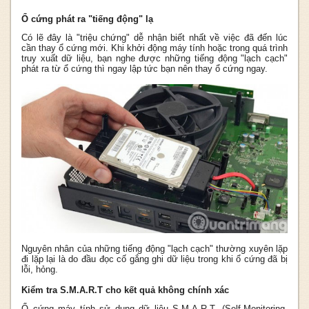
Ổ cứng phát ra "tiếng động" lạ
Có lẽ đây là "triệu chứng" dễ nhận biết nhất về việc đã đến lúc
cần thay ổ cứng mới. Khi khởi động máy tính hoặc trong quá trình
truy xuất dữ liệu, bạn nghe được những tiếng động "lạch cạch"
phát ra từ ổ cứng thì ngay lập tức bạn nên thay ổ cứng ngay.
Nguyên nhân của những tiếng động "lạch cạch" thường xuyên lặp
đi lặp lại là do đầu đọc cố gắng ghi dữ liệu trong khi ổ cứng đã bị
lỗi, hỏng.
Kiểm tra S.M.A.R.T cho kết quả không chính xác
Ổ cứng máy tính sử dụng dữ liệu S.M.A.R.T. (Self-Monitoring,