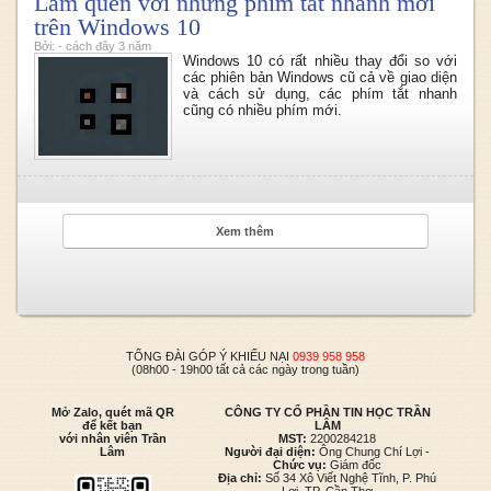
Làm quen với những phím tắt nhanh mới
trên Windows 10
Bởi: - cách đây 3 năm
Windows 10 có rất nhiều thay đổi so với
các phiên bản Windows cũ cả về giao diện
và cách sử dụng, các phím tắt nhanh
cũng có nhiều phím mới.
Xem thêm
TỔNG ĐÀI GÓP Ý KHIẾU NẠI
0939 958 958
(08h00 - 19h00 tất cả các ngày trong tuần)
Mở Zalo, quét mã QR
CÔNG TY CỔ PHẦN TIN HỌC TRẦN
để kết bạn
LÂM
với nhân viên Trần
MST:
2200284218
Lâm
Người đại diện:
Ông Chung Chí Lợi -
Chức vụ:
Giám đốc
Địa chỉ:
Số 34 Xô Viết Nghệ Tĩnh, P. Phú
Lợi, TP. Cần Thơ