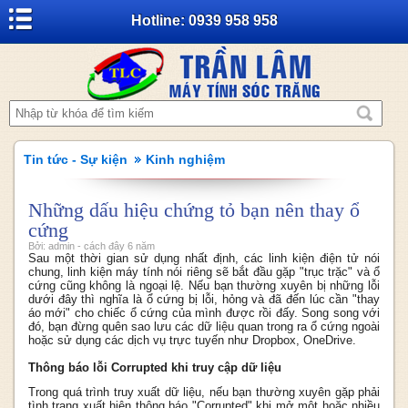
Hotline: 0939 958 958
Tin tức - Sự kiện
Kinh nghiệm
Những dấu hiệu chứng tỏ bạn nên thay ổ
cứng
Bởi: admin - cách đây 6 năm
Sau một thời gian sử dụng nhất định, các linh kiện điện tử nói
chung, linh kiện máy tính nói riêng sẽ bắt đầu gặp "trục trặc" và ổ
cứng cũng không là ngoại lệ. Nếu bạn thường xuyên bị những lỗi
dưới đây thì nghĩa là ổ cứng bị lỗi, hỏng và đã đến lúc cần "thay
áo mới" cho chiếc ổ cứng của mình được rồi đấy. Song song với
đó, bạn đừng quên sao lưu các dữ liệu quan trong ra ổ cứng ngoài
hoặc sử dụng các dịch vụ trực tuyến như Dropbox, OneDrive.
Thông báo lỗi Corrupted khi truy cập dữ liệu
Trong quá trình truy xuất dữ liệu, nếu bạn thường xuyên gặp phải
tình trạng xuất hiện thông báo "Corrupted" khi mở một hoặc nhiều