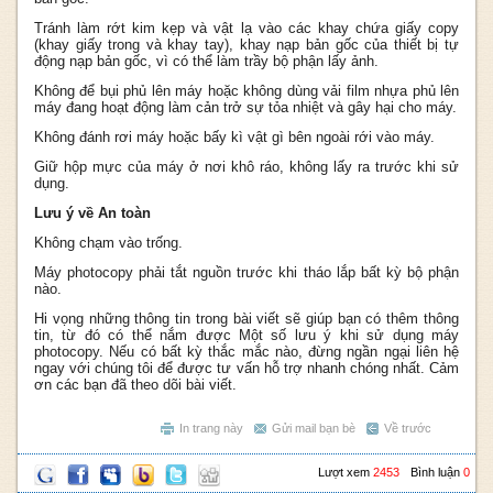
Tránh làm rớt kim kẹp và vật lạ vào các khay chứa giấy copy
(khay giấy trong và khay tay), khay nạp bản gốc của thiết bị tự
động nạp bản gốc, vì có thể làm trầy bộ phận lấy ảnh.
Không để bụi phủ lên máy hoặc không dùng vải film nhựa phủ lên
máy đang hoạt động làm cản trở sự tỏa nhiệt và gây hại cho máy.
Không đánh rơi máy hoặc bấy kì vật gì bên ngoài rới vào máy.
Giữ hộp mực của máy ở nơi khô ráo, không lấy ra trước khi sử
dụng.
Lưu ý về An toàn
Không chạm vào trống.
Máy photocopy phải tắt nguồn trước khi tháo lắp bất kỳ bộ phận
nào.
Hi vọng những thông tin trong bài viết sẽ giúp bạn có thêm thông
tin, từ đó có thể nắm được Một số lưu ý khi sử dụng máy
photocopy. Nếu có bất kỳ thắc mắc nào, đừng ngần ngại liên hệ
ngay với chúng tôi để được tư vấn hỗ trợ nhanh chóng nhất. Cảm
ơn các bạn đã theo dõi bài viết.
In trang này
Gửi mail bạn bè
Về trước
Lượt xem
2453
Bình luận
0