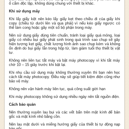
ổ cắm độc lập, không dùng chung với thiết bị khác.
Khi sử dụng máy
Khi lấy giấy kệt nên kéo lấy giấy kẹt theo chiều đi của giấy khi
copy (chiều từ dưới lên và qua phải) vì nếu kéo giấy ngược có
thể làm cong hoặc gãy một số bộ phận trong máy.
Nên sử dụng giấy đúng tiên chuẩn, tránh loại giấy quá mỏng, loại
giấy có nhiều bụi giấy phát sinh trong quá trình sao chụp sẽ gây
hiện tượng kẹt giấy, chất lượng hình ảnh sao chụp kém và không
ổn định do bụi giấy lẫn trong hộp từ, làm giảm tuổi thọ thiết bị vật
tư.
Không nên liên tục tắt máy và bật máy photocopy vì khi tắt máy
chờ 10 – 15 giây trước khi bật lại.
Khi nhu cầu sử dụng máy không thường xuyên thì bạn nên học
cách tắt máy photocopy. Điều này sẽ giúp tiết kiệm điện cũng như
bảo vệ máy.
Không nên vận hành máy liên tục, quá công suất giới hạn
Khi máy photocopy không sử dụng nhiều ngày nên tắt nguồn điện.
Cách bảo quản
Nên thường xuyên lau bụi và các vết bẩn trên mặt kính để bản
gốc và mặt kính nhỏ bằng cồn.
Nên lau mặt dưới và miếng hướng giấy của thiết bị tự động nạp
bản gốc.